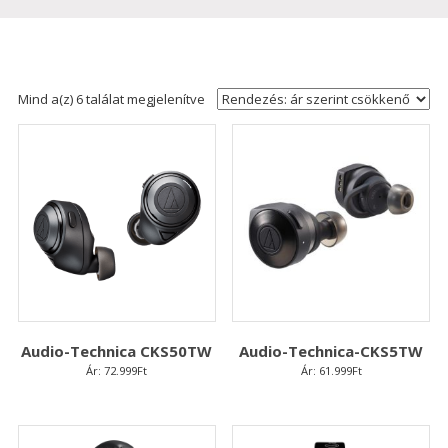
Sorted
Mind a(z) 6 találat megjelenítve
by
price:
high
to
low
Audio-Technica CKS50TW
Audio-Technica-CKS5TW
Ár:
72.999
Ft
Ár:
61.999
Ft