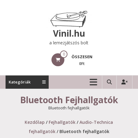
Skip
to
content
Vinil.hu
a lemezjátszós bolt
0
ÖSSZESEN
0Ft
Kategóriák
Bluetooth Fejhallgatók
Bluetooth fejhallgatók
Kezdőlap
/
Fejhallgatók
/
Audio-Technica
fejhallgatók
/ Bluetooth fejhallgatók