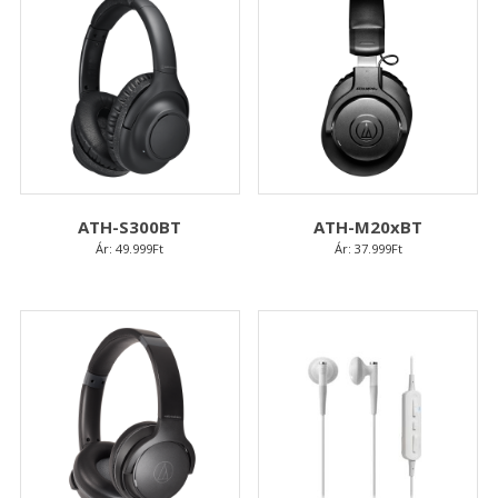
ATH-S300BT
ATH-M20xBT
Ár:
49.999
Ft
Ár:
37.999
Ft