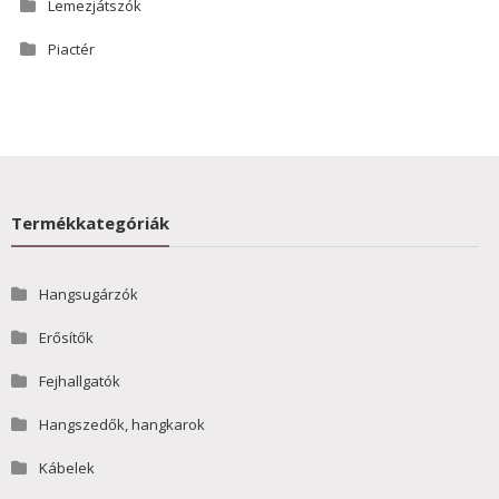
Lemezjátszók
Piactér
Termékkategóriák
Hangsugárzók
Erősítők
Fejhallgatók
Hangszedők, hangkarok
Kábelek