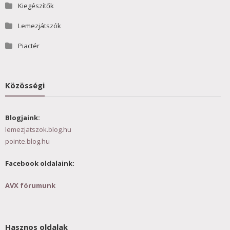
Kiegészítők
Lemezjátszók
Piactér
Közösségi
Blogjaink:
lemezjatszok.blog.hu
pointe.blog.hu
Facebook oldalaink:
AVX fórumunk
Hasznos oldalak