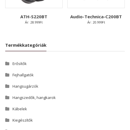
ATH-S220BT
Audio-Technica-C200BT
Ár:
28.999
Ft
Ár:
20.999
Ft
Termékkategóriák
Erősítők
Fejhallgatók
Hangsugárzók
Hangszedők, hangkarok
Kábelek
Kiegészítők