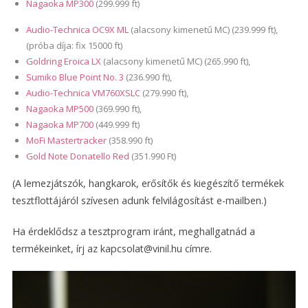
Nagaoka MP300
(299.999 ft)
Audio-Technica OC9X ML
(alacsony kimenetű MC) (239.999 ft),
(próba díja: fix 15000 ft)
Goldring Eroica LX
(alacsony kimenetű MC) (265.990 ft),
Sumiko Blue Point No. 3
(236.990 ft),
Audio-Technica VM760XSLC
(279.990 ft),
Nagaoka MP500
(369.990 ft),
Nagaoka MP700
(449.999 ft)
MoFi Mastertracker
(358.990 ft)
Gold Note Donatello Red
(351.990 Ft)
(A lemezjátszók, hangkarok, erősítők és kiegészítő termékek
tesztflottájáról szívesen adunk felvilágosítást e-mailben.)
Ha érdeklődsz a tesztprogram iránt, meghallgatnád a
termékeinket, írj az kapcsolat@vinil.hu címre.