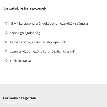
Legutóbbi bejegyzések
13 + 1 karácsonyi ajándékötlet lemezgyűjtők számára
Csapágyzajtalanság
Lemezjátszók, amiket szívből ajánlunk
„Légy a középmezőny koronázatlan királya!”
Helló kiskacsa
Termékkategóriák