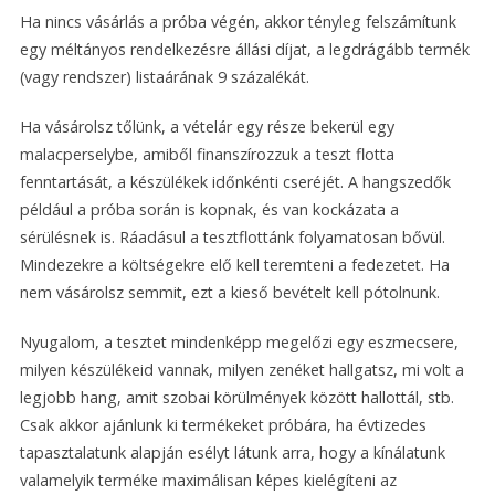
Ha nincs vásárlás a próba végén, akkor tényleg felszámítunk
egy méltányos rendelkezésre állási díjat, a legdrágább termék
(vagy rendszer) listaárának 9 százalékát.
Ha vásárolsz tőlünk, a vételár egy része bekerül egy
malacperselybe, amiből finanszírozzuk a teszt flotta
fenntartását, a készülékek időnkénti cseréjét. A hangszedők
például a próba során is kopnak, és van kockázata a
sérülésnek is. Ráadásul a tesztflottánk folyamatosan bővül.
Mindezekre a költségekre elő kell teremteni a fedezetet. Ha
nem vásárolsz semmit, ezt a kieső bevételt kell pótolnunk.
Nyugalom, a tesztet mindenképp megelőzi egy eszmecsere,
milyen készülékeid vannak, milyen zenéket hallgatsz, mi volt a
legjobb hang, amit szobai körülmények között hallottál, stb.
Csak akkor ajánlunk ki termékeket próbára, ha évtizedes
tapasztalatunk alapján esélyt látunk arra, hogy a kínálatunk
valamelyik terméke maximálisan képes kielégíteni az