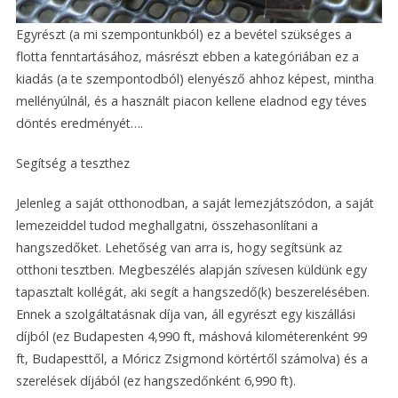
Egyrészt (a mi szempontunkból) ez a bevétel szükséges a
flotta fenntartásához, másrészt ebben a kategóriában ez a
kiadás (a te szempontodból) elenyésző ahhoz képest, mintha
mellényúlnál, és a használt piacon kellene eladnod egy téves
döntés eredményét….
Segítség a teszthez
Jelenleg a saját otthonodban, a saját lemezjátszódon, a saját
lemezeiddel tudod meghallgatni, összehasonlítani a
hangszedőket. Lehetőség van arra is, hogy segítsünk az
otthoni tesztben. Megbeszélés alapján szívesen küldünk egy
tapasztalt kollégát, aki segít a hangszedő(k) beszerelésében.
Ennek a szolgáltatásnak díja van, áll egyrészt egy kiszállási
díjból (ez Budapesten 4,990 ft, máshová kilométerenként 99
ft, Budapesttől, a Móricz Zsigmond körtértől számolva) és a
szerelések díjából (ez hangszedőnként 6,990 ft).