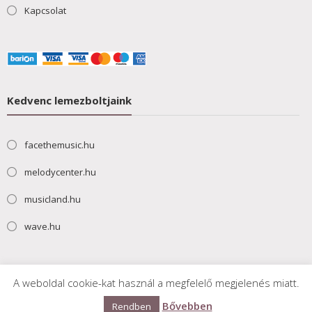
Kapcsolat
Kedvenc lemezboltjaink
facethemusic.hu
melodycenter.hu
musicland.hu
wave.hu
A weboldal cookie-kat használ a megfelelő megjelenés miatt.
Bővebben
Rendben