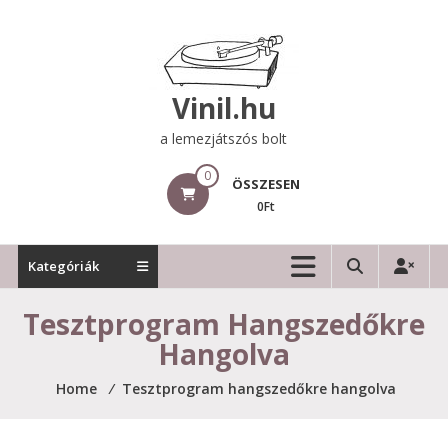
Skip
to
content
Vinil.hu
a lemezjátszós bolt
0
ÖSSZESEN
0Ft
Kategóriák
Tesztprogram Hangszedőkre
Hangolva
Home
⁄
Tesztprogram hangszedőkre hangolva