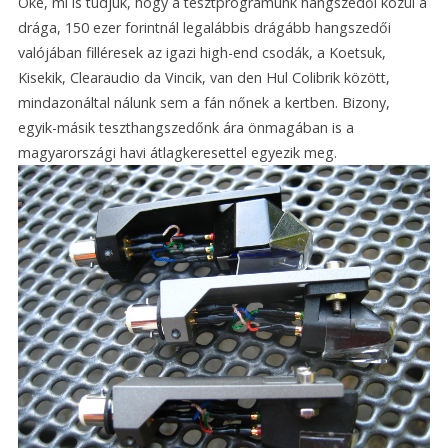
Oké, mi is tudjuk, hogy a tesztprogramunk hangszedői közül a
drága, 150 ezer forintnál legalábbis drágább hangszedői
valójában filléresek az igazi high-end csodák, a Koetsuk,
Kisekik, Clearaudio da Vincik, van den Hul Colibrik között,
mindazonáltal nálunk sem a fán nőnek a kertben. Bizony,
egyik-másik teszthangszedőnk ára önmagában is a
magyarországi havi átlagkeresettel egyezik meg.