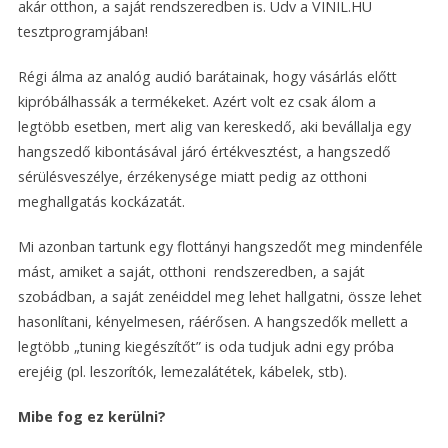
akár otthon, a saját rendszeredben is. Üdv a VINIL.HU
tesztprogramjában!
Régi álma az analóg audió barátainak, hogy vásárlás előtt
kipróbálhassák a termékeket. Azért volt ez csak álom a
legtöbb esetben, mert alig van kereskedő, aki bevállalja egy
hangszedő kibontásával járó értékvesztést, a hangszedő
sérülésveszélye, érzékenysége miatt pedig az otthoni
meghallgatás kockázatát.
Mi azonban tartunk egy flottányi hangszedőt meg mindenféle
mást, amiket a saját, otthoni rendszeredben, a saját
szobádban, a saját zenéiddel meg lehet hallgatni, össze lehet
hasonlítani, kényelmesen, ráérősen. A hangszedők mellett a
legtöbb „tuning kiegészítőt” is oda tudjuk adni egy próba
erejéig (pl. leszorítók, lemezalátétek, kábelek, stb).
Mibe fog ez kerülni?