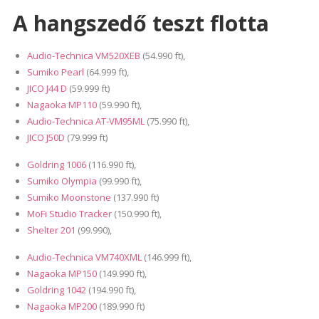
A hangszedő teszt flotta
Audio-Technica VM520XEB
(54.990 ft),
Sumiko Pearl
(64.999 ft),
JICO J44 D
(59.999 ft)
Nagaoka MP110
(59.990 ft),
Audio-Technica AT-VM95ML
(75.990 ft),
JICO J50D
(79.999 ft)
Goldring 1006
(116.990 ft),
Sumiko Olympia
(99.990 ft),
Sumiko Moonstone
(137.990 ft)
MoFi Studio Tracker
(150.990 ft),
Shelter 201
(99.990),
Audio-Technica VM740XML
(146.999 ft),
Nagaoka MP150
(149.990 ft),
Goldring 1042
(194.990 ft),
Nagaoka MP200
(189.990 ft)