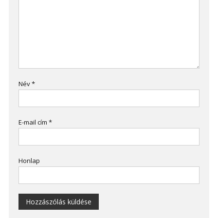
Név
*
E-mail cím
*
Honlap