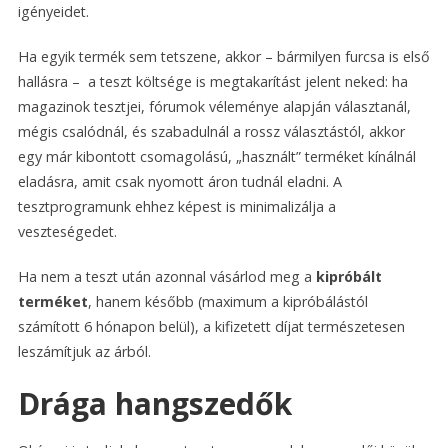
igényeidet.
Ha egyik termék sem tetszene, akkor – bármilyen furcsa is első
hallásra – a teszt költsége is megtakarítást jelent neked: ha
magazinok tesztjei, fórumok véleménye alapján választanál,
mégis csalódnál, és szabadulnál a rossz választástól, akkor
egy már kibontott csomagolású, „használt” terméket kínálnál
eladásra, amit csak nyomott áron tudnál eladni. A
tesztprogramunk ehhez képest is minimalizálja a
veszteségedet.
Ha nem a teszt után azonnal vásárlod meg a
kipróbált
terméket
, hanem később (maximum a kipróbálástól
számított 6 hónapon belül), a kifizetett díjat természetesen
leszámítjuk az árból.
Drága hangszedők