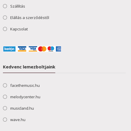
Szállítás
Elállás a szerződéstől
Kapcsolat
Kedvenc lemezboltjaink
facethemusic.hu
melodycenter.hu
musicland.hu
wave.hu