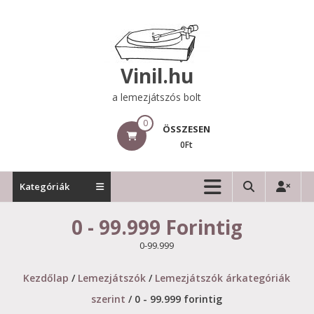
Skip
to
content
Vinil.hu
a lemezjátszós bolt
0
ÖSSZESEN
0Ft
Kategóriák
0 - 99.999 Forintig
0-99.999
Kezdőlap
/
Lemezjátszók
/
Lemezjátszók árkategóriák
szerint
/ 0 - 99.999 forintig