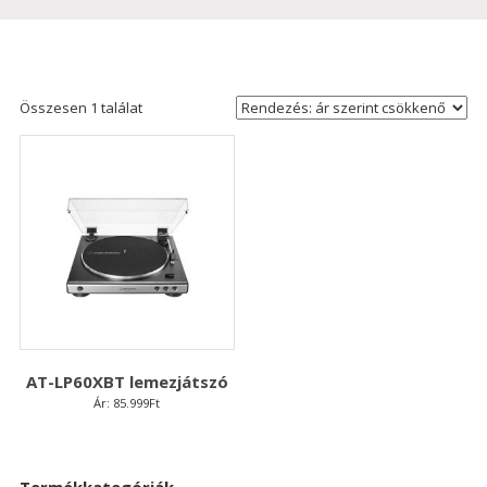
Összesen 1 találat
AT-LP60XBT lemezjátszó
Ár:
85.999
Ft