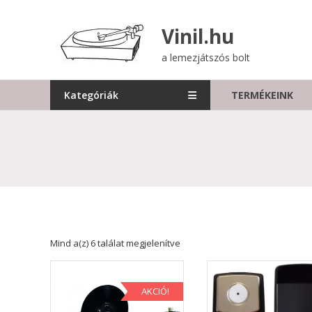
Skip
to
Vinil.hu
content
a lemezjátszós bolt
Kategóriák
TERMÉKEINK
Sorted
Mind a(z) 6 találat megjelenítve
by
price:
high
AKCIÓ!
to