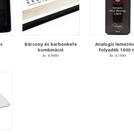
is
Bársony és karbonkefe
Analogis lemezm
kombináció
folyadék 1000 
Ár:
8.999
Ft
Ár:
8.199
Ft