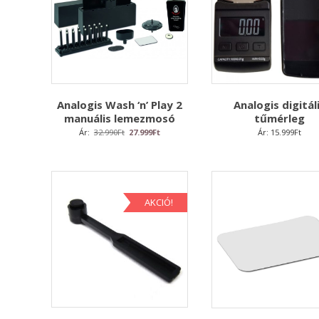
low
Analogis Wash ‘n’ Play 2
Analogis digitál
manuális lemezmosó
tűmérleg
Original
Current
Ár:
32.990
Ft
27.999
Ft
Ár:
15.999
Ft
price
price
was:
is:
32.990Ft.
27.999Ft.
AKCIÓ!