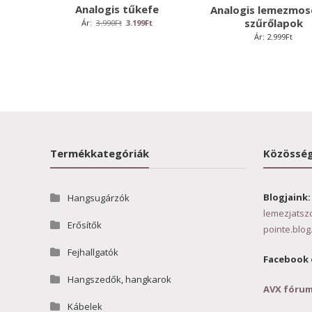
Analogis tűkefe
Analogis lemezmo
szűrőlapok
Original
Current
Ár:
3.990
Ft
3.199
Ft
price
price
Ár:
2.999
Ft
was:
is:
3.990Ft.
3.199Ft.
Termékkategóriák
Közösség
Blogjaink:
Hangsugárzók
lemezjatsz
Erősítők
pointe.blog
Fejhallgatók
Facebook 
Hangszedők, hangkarok
AVX fóru
Kábelek