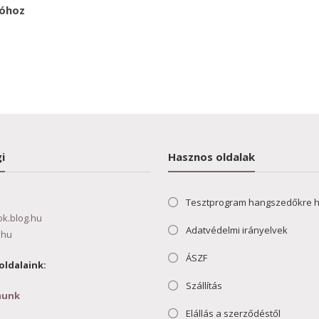
sóhoz
i
Hasznos oldalak
Tesztprogram hangszedőkre 
ok.blog.hu
Adatvédelmi irányelvek
.hu
ÁSZF
oldalaink:
Szállítás
munk
Elállás a szerződéstől