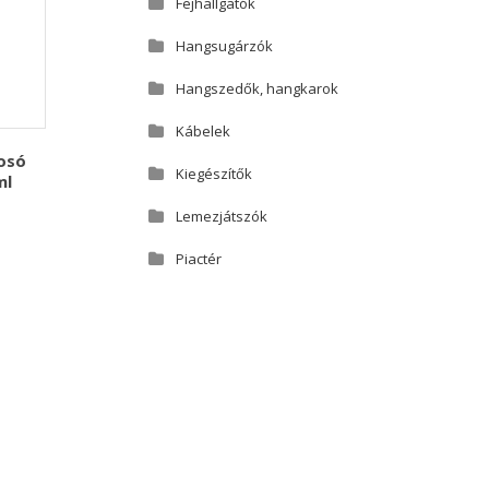
Fejhallgatók
Hangsugárzók
Hangszedők, hangkarok
Kábelek
osó
Kiegészítők
ml
Lemezjátszók
Piactér