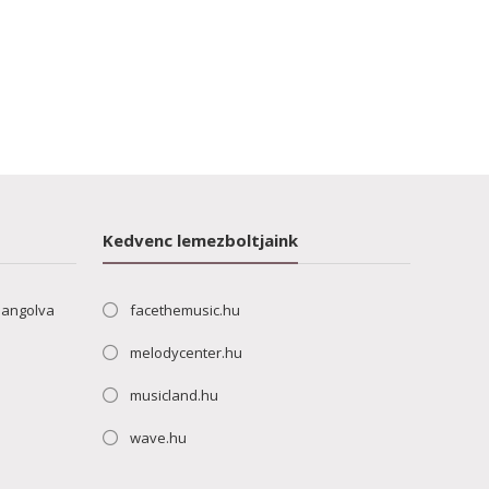
Kedvenc lemezboltjaink
hangolva
facethemusic.hu
melodycenter.hu
musicland.hu
wave.hu