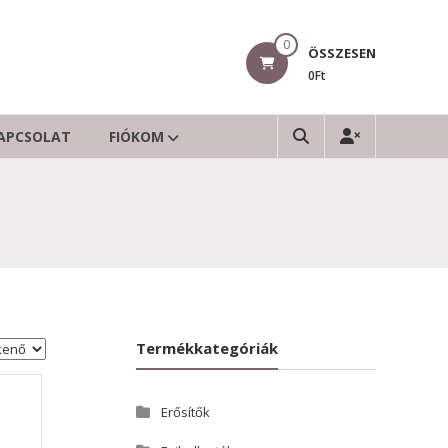
0
ÖSSZESEN
0Ft
APCSOLAT
FIÓKOM
Termékkategóriák
Erősítők