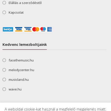
Elállás a szerződéstől
Kapcsolat
Kedvenc lemezboltjaink
facethemusic.hu
melodycenter.hu
musicland.hu
wave.hu
A weboldal cookie-kat használ a megfelelő megjelenés miatt.