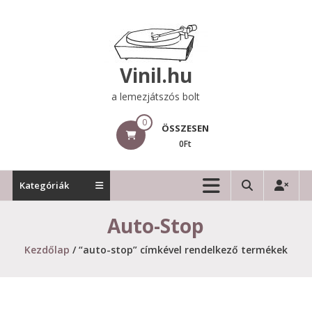
Skip
to
content
Vinil.hu
a lemezjátszós bolt
0
ÖSSZESEN
0Ft
Kategóriák
Auto-Stop
Kezdőlap
/ “auto-stop” címkével rendelkező termékek