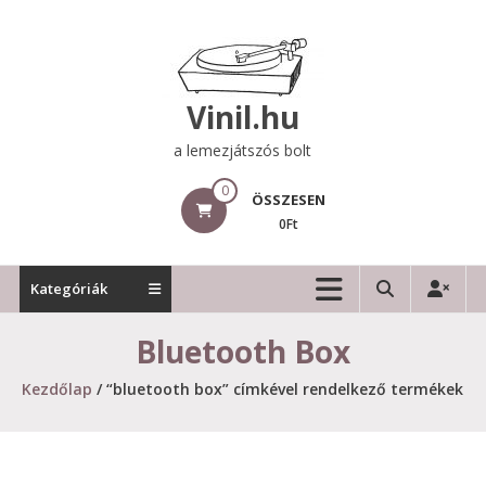
Skip
to
content
Vinil.hu
a lemezjátszós bolt
0
ÖSSZESEN
0Ft
Kategóriák
Bluetooth Box
Kezdőlap
/ “bluetooth box” címkével rendelkező termékek