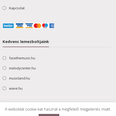
Kapcsolat
Kedvenc lemezboltjaink
facethemusic.hu
melodycenter.hu
musicland.hu
wave.hu
A weboldal cookie-kat használ a megfelelő megjelenés miatt.