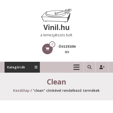
Skip
to
content
Vinil.hu
a lemezjátszós bolt
0
ÖSSZESEN
0Ft
Kategóriák
Clean
Kezdőlap
/ “clean” címkével rendelkező termékek