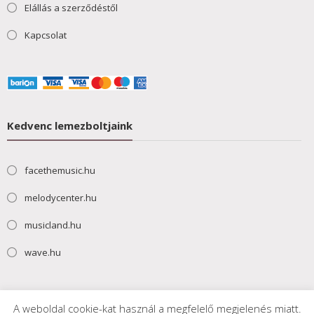
Elállás a szerződéstől
Kapcsolat
Kedvenc lemezboltjaink
facethemusic.hu
melodycenter.hu
musicland.hu
wave.hu
A weboldal cookie-kat használ a megfelelő megjelenés miatt.