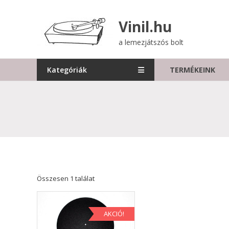
Skip
to
Vinil.hu
content
a lemezjátszós bolt
Kategóriák
TERMÉKEINK
Összesen 1 találat
AKCIÓ!