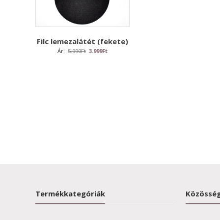
Filc lemezalátét (fekete)
Original
Current
Ár:
5.990
Ft
3.999
Ft
price
price
was:
is:
5.990Ft.
3.999Ft.
Termékkategóriák
Közösség