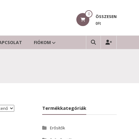
0
ÖSSZESEN
0Ft
APCSOLAT
FIÓKOM
Termékkategóriák
Erősítők