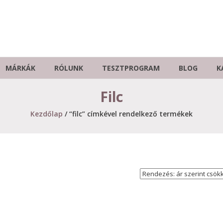
MÁRKÁK
RÓLUNK
TESZTPROGRAM
BLOG
K
Filc
Kezdőlap
/ “filc” címkével rendelkező termékek