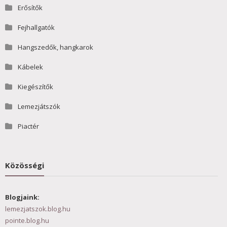
Erősítők
Fejhallgatók
Hangszedők, hangkarok
Kábelek
Kiegészítők
Lemezjátszók
Piactér
Közösségi
Blogjaink:
lemezjatszok.blog.hu
pointe.blog.hu