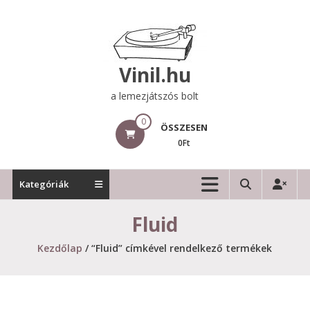
Skip
to
content
Vinil.hu
a lemezjátszós bolt
0
ÖSSZESEN
0Ft
Kategóriák
Fluid
Kezdőlap
/ “Fluid” címkével rendelkező termékek