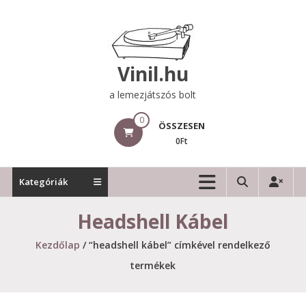
Skip
to
content
Vinil.hu
a lemezjátszós bolt
0
ÖSSZESEN
0Ft
Kategóriák
Headshell Kábel
Kezdőlap
/ “headshell kábel” címkével rendelkező
termékek