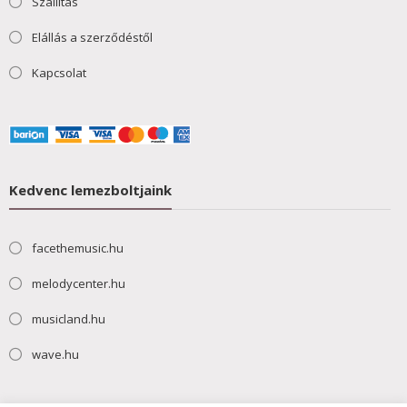
Szállítás
Elállás a szerződéstől
Kapcsolat
Kedvenc lemezboltjaink
facethemusic.hu
melodycenter.hu
musicland.hu
wave.hu