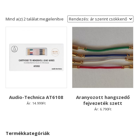
Sorted
Mind a(z) 2 találat megjelenítve
by
price:
high
to
low
Audio-Technica AT6108
Aranyozott hangszedő
fejvezeték szett
Ár:
14.999
Ft
Ár:
6.790
Ft
Termékkategóriák