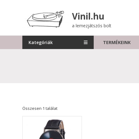
Skip
to
Vinil.hu
content
a lemezjátszós bolt
Kategóriák
TERMÉKEINK
Összesen 1 találat