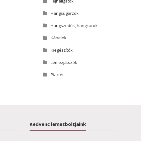
Fejhallgatók
Hangsugárzók
Hangszedők, hangkarok
Kábelek
Kiegészítők
Lemezjátszók
Piactér
Kedvenc lemezboltjaink