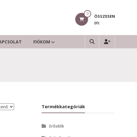
0
ÖSSZESEN
0Ft
APCSOLAT
FIÓKOM
Termékkategóriák
Erősítők