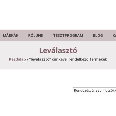
MÁRKÁK
RÓLUNK
TESZTPROGRAM
BLOG
K
Leválasztó
Kezdőlap
/ “leválasztó” címkével rendelkező termékek