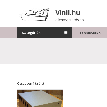
Skip
to
Vinil.hu
content
a lemezjátszós bolt
Kategóriák
TERMÉKEINK
Összesen 1 találat