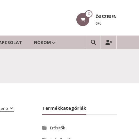
0
ÖSSZESEN
0Ft
APCSOLAT
FIÓKOM
Termékkategóriák
Erősítők