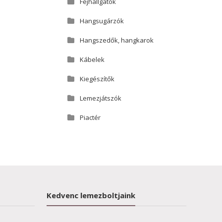
Fejhallgatók
Hangsugárzók
Hangszedők, hangkarok
Kábelek
Kiegészítők
Lemezjátszók
Piactér
Kedvenc lemezboltjaink