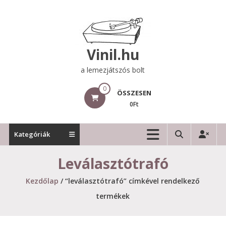
Skip
to
content
Vinil.hu
a lemezjátszós bolt
0
ÖSSZESEN
0Ft
Kategóriák
Leválasztótrafó
Kezdőlap
/ “leválasztótrafó” címkével rendelkező
termékek