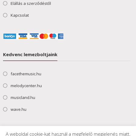
Elállás a szerződéstől
Kapcsolat
Kedvenc lemezboltjaink
facethemusic.hu
melodycenter.hu
musicland.hu
wave.hu
A weboldal cookie-kat használ a megfelelő megjelenés miatt.