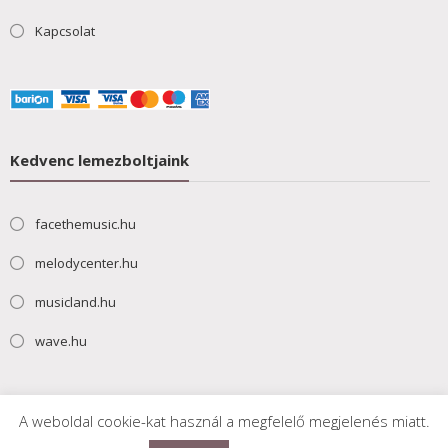
Kapcsolat
Kedvenc lemezboltjaink
facethemusic.hu
melodycenter.hu
musicland.hu
wave.hu
A weboldal cookie-kat használ a megfelelő megjelenés miatt.