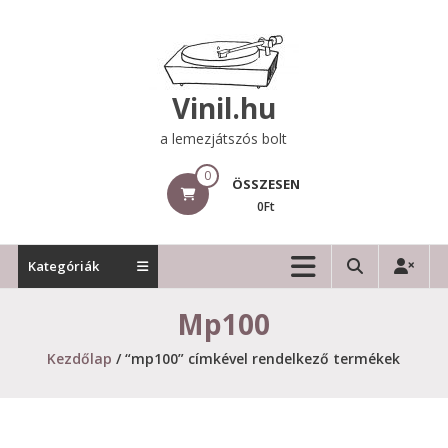
Skip
to
content
Vinil.hu
a lemezjátszós bolt
0
ÖSSZESEN
0Ft
Kategóriák
Mp100
Kezdőlap
/ “mp100” címkével rendelkező termékek