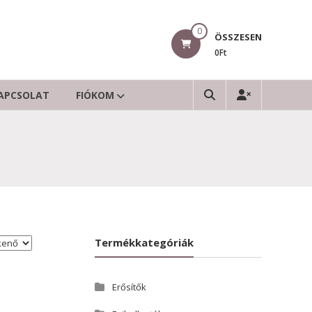
0
ÖSSZESEN
0Ft
APCSOLAT
FIÓKOM
Termékkategóriák
Erősítők