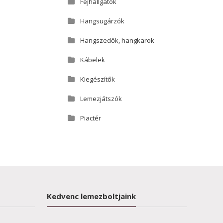
Fejhallgatók
Hangsugárzók
Hangszedők, hangkarok
Kábelek
Kiegészítők
Lemezjátszók
Piactér
Kedvenc lemezboltjaink