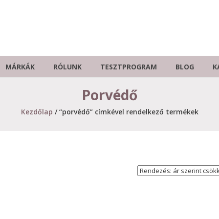
MÁRKÁK
RÓLUNK
TESZTPROGRAM
BLOG
K
Porvédő
Kezdőlap
/ “porvédő” címkével rendelkező termékek