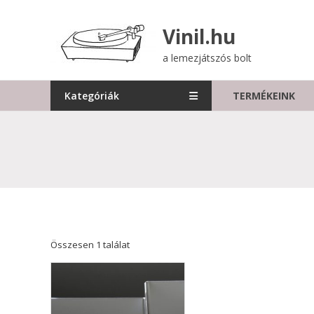
Skip
to
Vinil.hu
content
a lemezjátszós bolt
Kategóriák
TERMÉKEINK
Összesen 1 találat