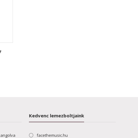
7
Kedvenc lemezboltjaink
hangolva
facethemusic.hu