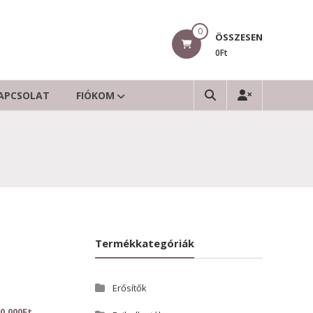
0
ÖSSZESEN
0Ft
APCSOLAT
FIÓKOM
Termékkategóriák
Erősítők
00.000
Ft