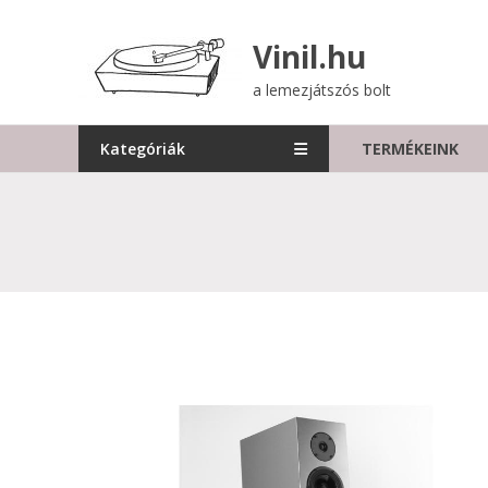
Skip
to
Vinil.hu
content
a lemezjátszós bolt
Kategóriák
TERMÉKEINK