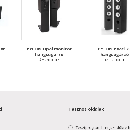
ter
PYLON Opal monitor
PYLON Pearl 2
hangsugárzó
hangsugárzó
Ár:
230.000
Ft
Ár:
320.000
Ft
i
Hasznos oldalak
Tesztprogram hangszedőkre 