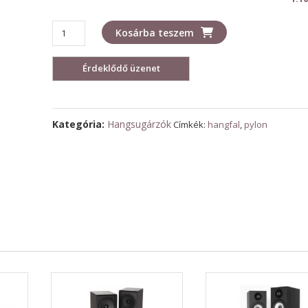
PYLON
Kosárba teszem
Diamond
30
hangsugárzó
mennyiség
Kategória:
Hangsugárzók
Címkék:
hangfal
,
pylon