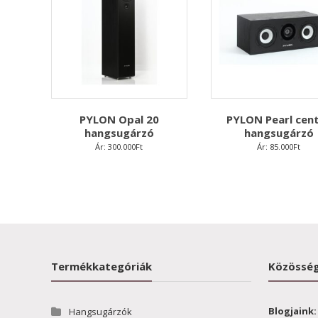
PYLON Opal 20
PYLON Pearl cen
hangsugárzó
hangsugárzó
Ár:
300.000
Ft
Ár:
85.000
Ft
Termékkategóriák
Közösség
Blogjaink:
Hangsugárzók