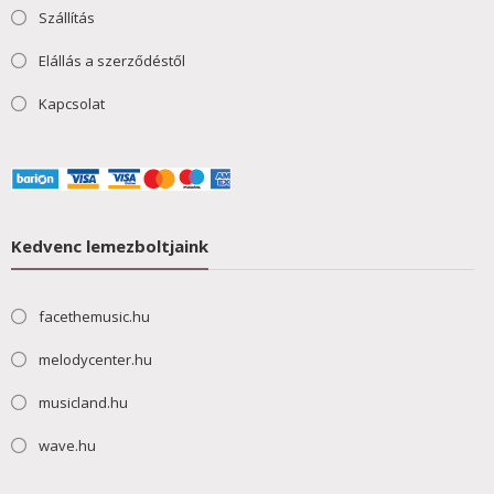
Szállítás
Elállás a szerződéstől
Kapcsolat
Kedvenc lemezboltjaink
facethemusic.hu
melodycenter.hu
musicland.hu
wave.hu