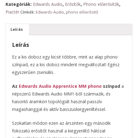
mennyiség
Kategóriák:
Edwards Audio
,
Erősítők
,
Phono előerősítők
,
Piactér
Címkék:
Edwards-Audio
,
phono előerősítő
Leírás
Leírás
Ez a kis doboz egy kicsit többre, mint az alap phono
színpad, ez a kis doboz mindent megváltoztat! Egész
egyszerűen zseniális.
Az
Edwards Audio Apprentice MM phono
színpad
a
népszerű Edwards Audio MM1-ből származik, és
hasonló áramköri topológiát használ passzív
magashanggal és aktív basszuskiegyenlítéssel.
Szokatlan módon ezen az árszinten egy második
fokozatú erősítőt használ a kiegyenlítő hálózat