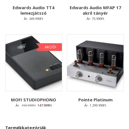
Edwards Audio TT4
Edwards Audio MFAP 17
lemezjátszó
akril tányér
Ár:
249.990
Ft
Ár:
75.990
Ft
AKCIÓ!
MOFI STUDIOPHONO
Pointe Platinum
Original
Current
Ár:
159.990
Ft
147.999
Ft
Ár:
1.299.990
Ft
price
price
was:
is:
159.990Ft.
147.999Ft.
Termékkategóriák