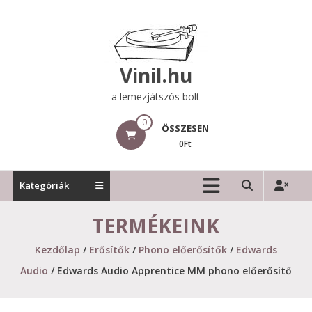
Skip
to
content
Vinil.hu
a lemezjátszós bolt
0
ÖSSZESEN
0Ft
Kategóriák
TERMÉKEINK
Kezdőlap
/
Erősítők
/
Phono előerősítők
/
Edwards
Audio
/ Edwards Audio Apprentice MM phono előerősítő