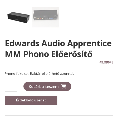
Edwards Audio Apprentice
MM Phono Előerősítő
49.990
Ft
Phono fokozat. Raktárról elérhető azonnal.
Edwards
Kosárba teszem
Audio
Apprentice
MM
phono
előerősítő