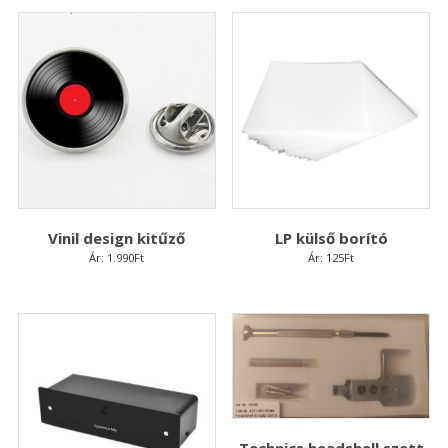
Vinil design kitűző
LP külső borító
Ár:
1.990
Ft
Ár:
125
Ft
Technics headshell szett