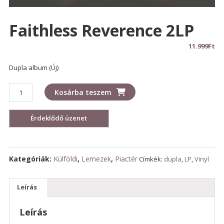
Faithless Reverence 2LP
11.999
Ft
Dupla album (Új)
Faithless
Kosárba teszem
Reverence
2LP
mennyiség
Kategóriák:
Külföldi
,
Lemezek
,
Piactér
Címkék:
dupla
,
LP
,
Vinyl
Leírás
Leírás