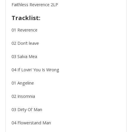
Faithless Reverence 2LP
Tracklist:
01 Reverence
02 Don’t leave
03 Salva Mea
04 If Lovin’ You Is Wrong
01 Angeline
02 Insomnia
03 Dirty Ol’ Man
04 Flowerstand Man