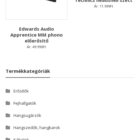
Ár:
11.999
Ft
Edwards Audio
Apprentice MM phono
előerősítő
Ár:
49.990
Ft
Termékkategóriák
Erősítők
Fejhallgatók
Hangsugárzók
Hangszedők, hangkarok
Kábelek