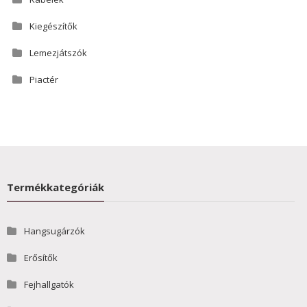
Kiegészítők
Lemezjátszók
Piactér
Termékkategóriák
Hangsugárzók
Erősítők
Fejhallgatók