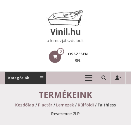
Skip
to
content
Vinil.hu
a lemezjátszós bolt
0
ÖSSZESEN
0Ft
Kategóriák
TERMÉKEINK
Kezdőlap
/
Piactér
/
Lemezek
/
Külföldi
/ Faithless
Reverence 2LP