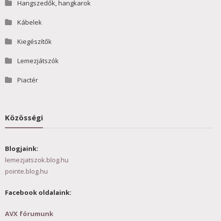
Hangszedők, hangkarok
Kábelek
Kiegészítők
Lemezjátszók
Piactér
Közösségi
Blogjaink:
lemezjatszok.blog.hu
pointe.blog.hu
Facebook oldalaink:
AVX fórumunk