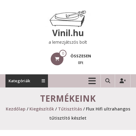
Skip
to
content
Vinil.hu
a lemezjátszós bolt
0
ÖSSZESEN
0Ft
Kategóriák
TERMÉKEINK
Kezdőlap
/
Kiegészítők
/
Tűtisztítás
/ Flux Hifi ultrahangos
tűtisztító készlet