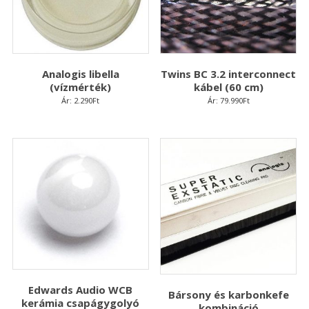
Analogis libella
Twins BC 3.2 interconnect
(vízmérték)
kábel (60 cm)
Ár:
2.290
Ft
Ár:
79.990
Ft
Edwards Audio WCB
Bársony és karbonkefe
kerámia csapágygolyó
kombináció