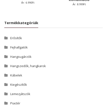
Ár:
6.990
Ft
Ár:
8.999
Ft
Termékkategóriák
Erősítők
Fejhallgatók
Hangsugárzók
Hangszedők, hangkarok
Kábelek
Kiegészítők
Lemezjátszók
Piactér