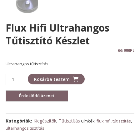
Flux Hifi Ultrahangos
Tűtisztító Készlet
66.990
Ft
Ultrahangos tűtisztítás
Flux
Kosárba teszem
Hifi
ultrahangos
tűtisztító
készlet
mennyiség
Kategóriák:
Kiegészítők
,
Tűtisztítás
Címkék:
flux hifi
,
tűtisztítás
,
ultarhangos tisztítás