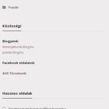
Piactér
Közösségi
Blogjaink:
lemezjatszok.blog.hu
pointe.blog.hu
Facebook oldalaink:
AVX fórumunk
Hasznos oldalak
Tesztprogram hangszedőkre hangolva