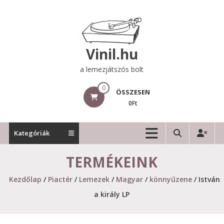
Skip
to
content
Vinil.hu
a lemezjátszós bolt
0
ÖSSZESEN
0Ft
Kategóriák
TERMÉKEINK
Kezdőlap
/
Piactér
/
Lemezek
/
Magyar
/
könnyűzene
/ István
a király LP