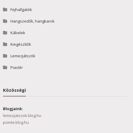
Fejhallgatók
Hangszedők, hangkarok
Kábelek
Kiegészítők
Lemezjátszók
Piactér
Közösségi
Blogjaink:
lemezjatszok.blog.hu
pointe.blog.hu