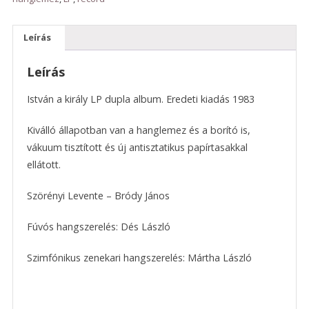
Leírás
Leírás
István a király LP dupla album. Eredeti kiadás 1983
Kiválló állapotban van a hanglemez és a borító is,
vákuum tisztított és új antisztatikus papírtasakkal
ellátott.
Szörényi Levente – Bródy János
Fúvós hangszerelés: Dés László
Szimfónikus zenekari hangszerelés: Mártha László