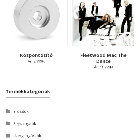
Központosító
Fleetwood Mac The
Dance
Ár:
2.999
Ft
Ár:
11.999
Ft
Termékkategóriák
Erősítők
Fejhallgatók
Hangsugárzók