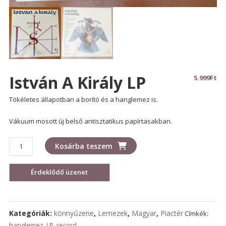
István A Király LP
5.999
Ft
Tökéletes állapotban a borító és a hanglemez is.
Vákuum mosott új belső antisztatikus papírtasakban.
István
Kosárba teszem
a
király
LP
mennyiség
Kategóriák:
könnyűzene
,
Lemezek
,
Magyar
,
Piactér
Címkék:
hanglemez
,
LP
,
record