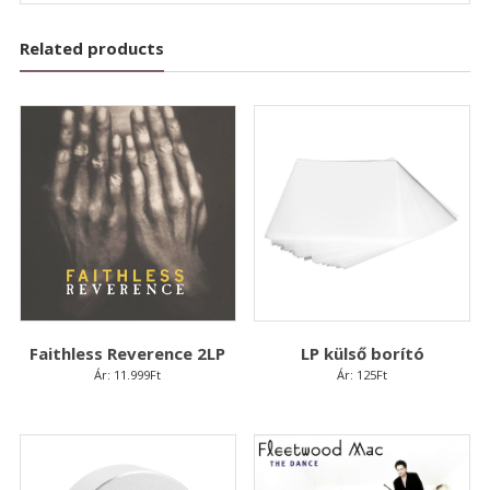
Related products
Faithless Reverence 2LP
LP külső borító
Ár:
11.999
Ft
Ár:
125
Ft