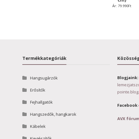
Ár:
79.990
Ft
Termékkategóriák
Közösség
Blogjaink:
Hangsugárzók
lemezjatsz
Erősítők
pointe.blog
Fejhallgatók
Facebook 
Hangszedők, hangkarok
AVX fóru
Kábelek
Kiegészítők