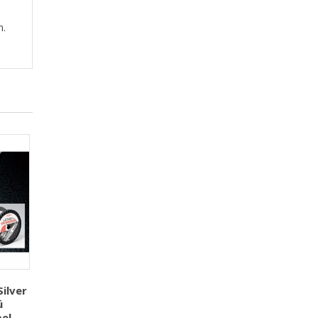
n.
ilver
ú
el