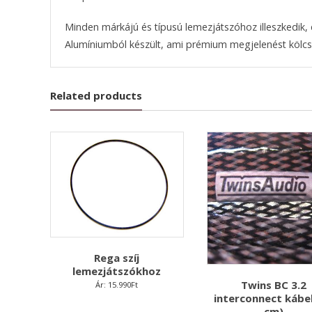
Minden márkájú és típusú lemezjátszóhoz illeszkedik,
Alumíniumból készült, ami prémium megjelenést kölcs
Related products
Rega szíj
lemezjátszókhoz
Twins BC 3.2
Ár:
15.990
Ft
interconnect kábel
cm)