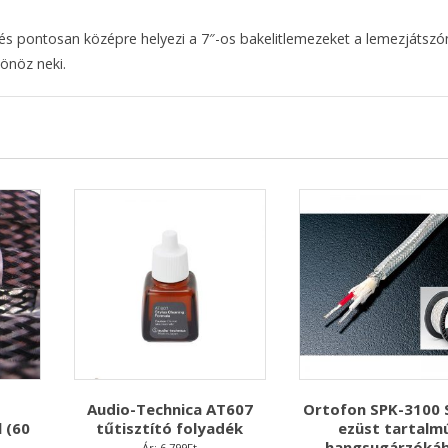
 és pontosan középre helyezi a 7″-os bakelitlemezeket a lemezjátszó
önöz neki.
Audio-Technica AT607
Ortofon SPK-3100 S
 (60
tűtisztító folyadék
ezüst tartalm
hangsugárzókáb
Ár:
6.799
Ft