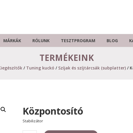
MÁRKÁK
RÓLUNK
TESZTPROGRAM
BLOG
K
TERMÉKEINK
Kiegészítők
/
Tuning kuckó
/
Szíjak és szíjtárcsák (subplatter)
/ K
Központosító
Stabilizátor