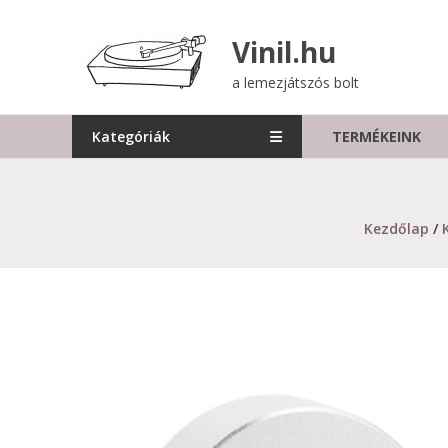
Skip
to
Vinil.hu
content
a lemezjátszós bolt
Kategóriák
TERMÉKEINK
Kezdőlap
/