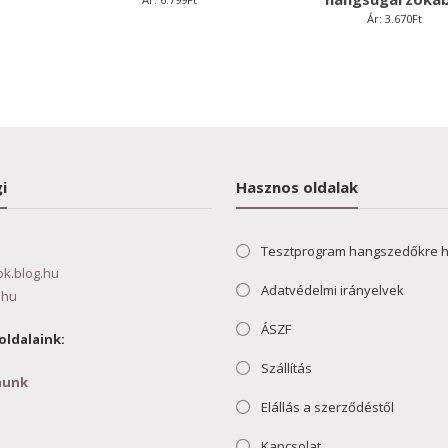
Ár:
3.670
Ft
i
Hasznos oldalak
Tesztprogram hangszedőkre 
ok.blog.hu
Adatvédelmi irányelvek
.hu
ÁSZF
oldalaink:
Szállítás
munk
Elállás a szerződéstől
Kapcsolat