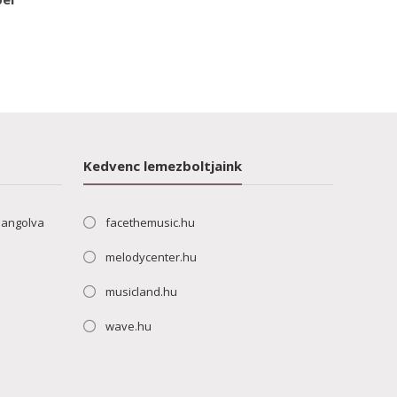
Kedvenc lemezboltjaink
hangolva
facethemusic.hu
melodycenter.hu
musicland.hu
wave.hu