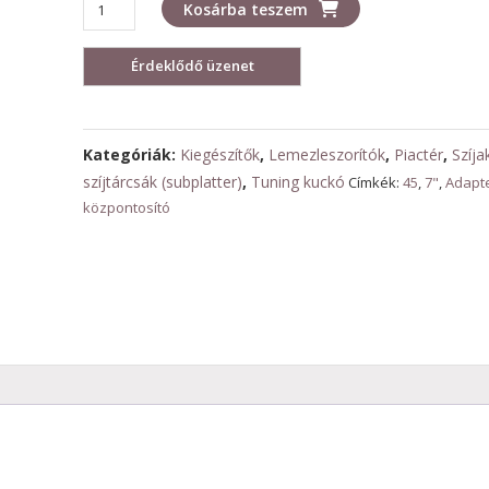
Központosító
Kosárba teszem
mennyiség
Kategóriák:
Kiegészítők
,
Lemezleszorítók
,
Piactér
,
Szíja
szíjtárcsák (subplatter)
,
Tuning kuckó
Címkék:
45
,
7"
,
Adapt
központosító