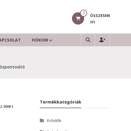
0
ÖSSZESEN
0Ft
APCSOLAT
FIÓKOM
özpontosító
Termékkategóriák
2.999
Ft
Erősítők