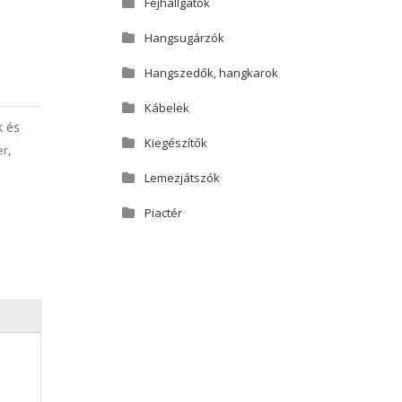
Fejhallgatók
Hangsugárzók
Hangszedők, hangkarok
Kábelek
k és
Kiegészítők
er
,
Lemezjátszók
Piactér