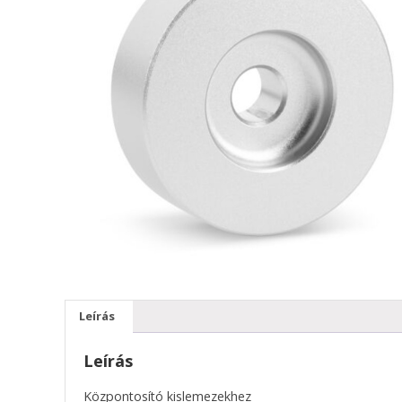
Leírás
Leírás
Központosító kislemezekhez