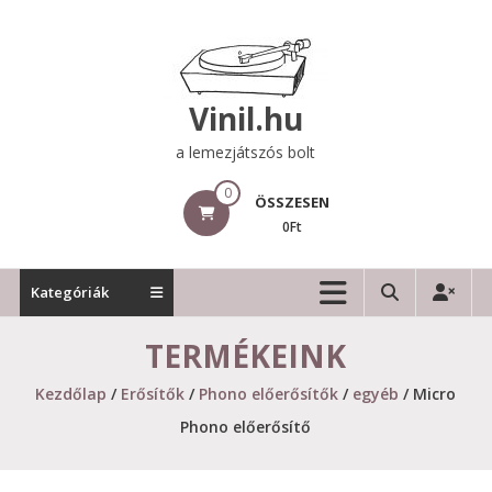
Skip
to
content
Vinil.hu
a lemezjátszós bolt
0
ÖSSZESEN
0Ft
Kategóriák
TERMÉKEINK
Kezdőlap
/
Erősítők
/
Phono előerősítők
/
egyéb
/ Micro
Phono előerősítő