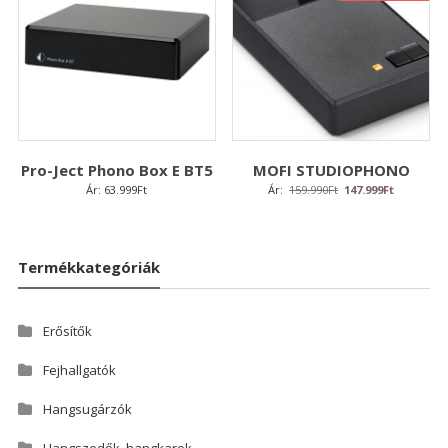
Pro-Ject Phono Box E BT5
MOFI STUDIOPHONO
Original
Current
Ár:
63.999
Ft
Ár:
159.990
Ft
147.999
Ft
price
price
was:
is:
159.990Ft.
147.999Ft.
Termékkategóriák
Erősítők
Fejhallgatók
Hangsugárzók