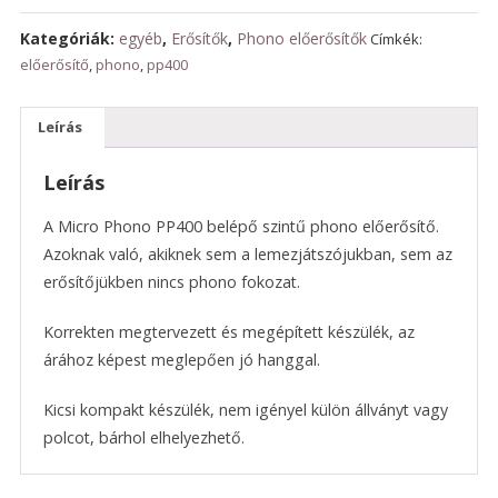
Kategóriák:
egyéb
,
Erősítők
,
Phono előerősítők
Címkék:
előerősítő
,
phono
,
pp400
Leírás
Leírás
A Micro Phono PP400 belépő szintű phono előerősítő.
Azoknak való, akiknek sem a lemezjátszójukban, sem az
erősítőjükben nincs phono fokozat.
Korrekten megtervezett és megépített készülék, az
árához képest meglepően jó hanggal.
Kicsi kompakt készülék, nem igényel külön állványt vagy
polcot, bárhol elhelyezhető.