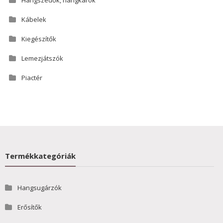
Hangszedők, hangkarok
Kábelek
Kiegészítők
Lemezjátszók
Piactér
Termékkategóriák
Hangsugárzók
Erősítők