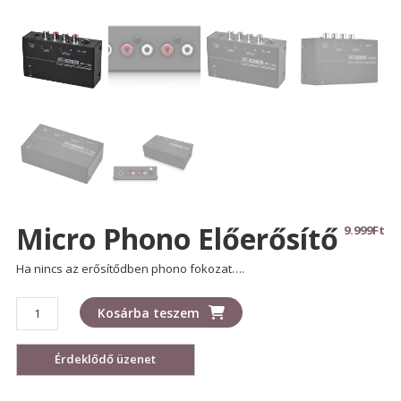
Micro Phono Előerősítő
9.999
Ft
Ha nincs az erősítődben phono fokozat….
Micro
Kosárba teszem
Phono
előerősítő
mennyiség