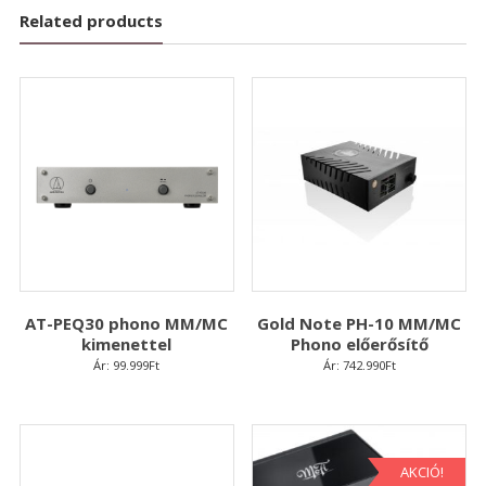
Related products
AT-PEQ30 phono MM/MC
Gold Note PH-10 MM/MC
kimenettel
Phono előerősítő
Ár:
99.999
Ft
Ár:
742.990
Ft
AKCIÓ!