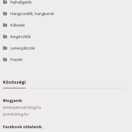
Fejhallgatók
Hangszedők, hangkarok
Kábelek
Kiegészítők
Lemezjátszók
Piactér
Közösségi
Blogjaink:
lemezjatszok.blog.hu
pointe.blog.hu
Facebook oldalaink: