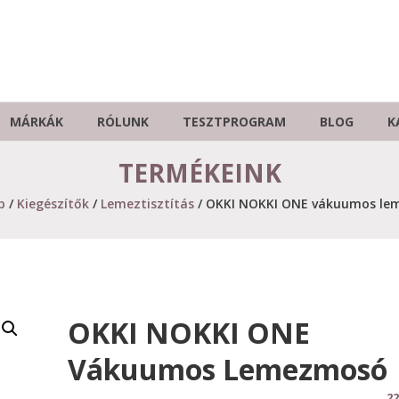
MÁRKÁK
RÓLUNK
TESZTPROGRAM
BLOG
K
TERMÉKEINK
p
/
Kiegészítők
/
Lemeztisztítás
/ OKKI NOKKI ONE vákuumos l
OKKI NOKKI ONE
Vákuumos Lemezmosó
22