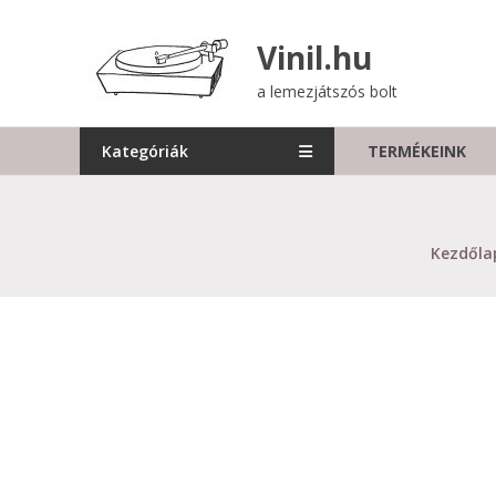
Skip
to
Vinil.hu
content
a lemezjátszós bolt
Kategóriák
TERMÉKEINK
Kezdőla