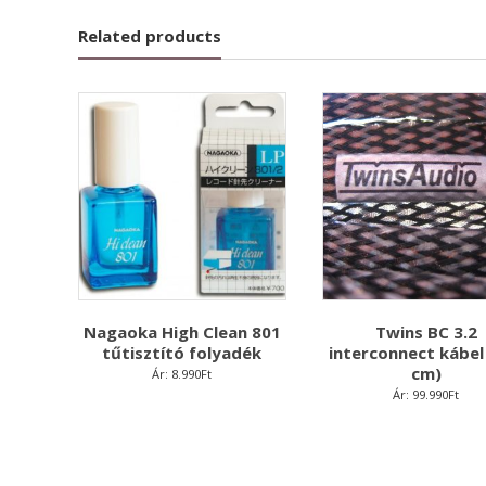
Related products
Nagaoka High Clean 801
Twins BC 3.2
tűtisztító folyadék
interconnect kábel
cm)
Ár:
8.990
Ft
Ár:
99.990
Ft