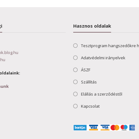
i
Hasznos oldalak
Tesztprogram hangszedőkre 
ok.blog.hu
Adatvédelmi irányelvek
.hu
ÁSZF
oldalaink:
Szállítás
munk
Elállás a szerződéstől
Kapcsolat