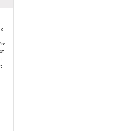
 a
ére
dt
j
nt