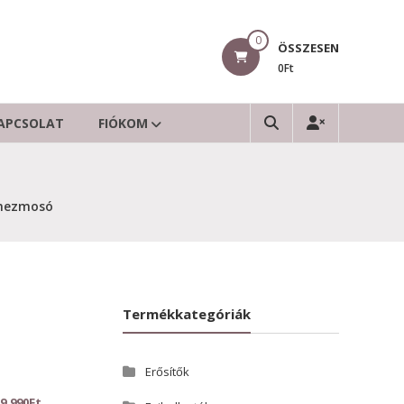
0
ÖSSZESEN
0Ft
APCSOLAT
FIÓKOM
emezmosó
Termékkategóriák
Erősítők
9.990
Ft