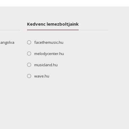
Kedvenc lemezboltjaink
hangolva
facethemusic.hu
melodycenter.hu
musicland.hu
wave.hu