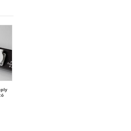
ply
tó