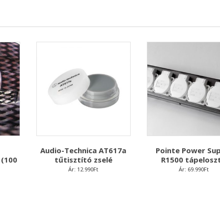
Audio-Technica AT617a
Pointe Power Sup
 (100
tűtisztító zselé
R1500 tápelosz
Ár:
12.990
Ft
Ár:
69.990
Ft