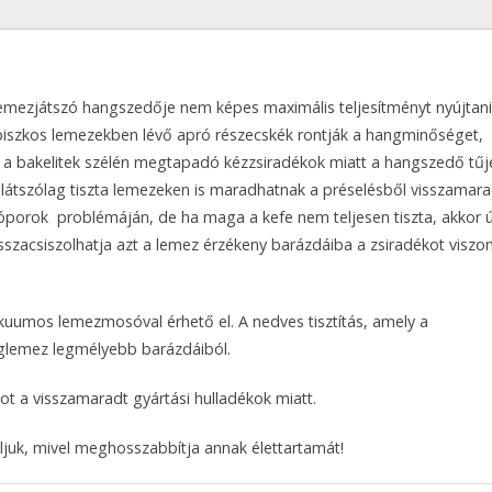
ezjátszó hangszedője nem képes maximális teljesítményt nyújtani
iszkos lemezekben lévő apró részecskék rontják a hangminőséget,
 a bakelitek szélén megtapadó kézzsiradékok miatt a hangszedő tűj
 látszólag tiszta lemezeken is maradhatnak a préselésből visszamara
lóporok problémáján, de ha maga a kefe nem teljesen tiszta, akkor ú
szacsiszolhatja azt a lemez érzékeny barázdáiba a zsiradékot viszo
uumos lemezmosóval érhető el. A nedves tisztítás, amely a
hanglemez legmélyebb barázdáiból.
ot a visszamaradt gyártási hulladékok miatt.
juk, mivel meghosszabbítja annak élettartamát!