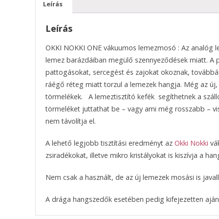
Leírás
Leírás
OKKI NOKKI ONE vákuumos lemezmosó : Az analóg lem
lemez barázdáiban megülő szennyeződések miatt. A p
pattogásokat, sercegést és zajokat okoznak, továbbá
ráégő réteg miatt torzul a lemezek hangja. Még az új,
törmelékek. A lemeztisztító kefék segíthetnek a szál
törmeléket juttathat be – vagy ami még rosszabb – vis
nem távolítja el.
A lehető legjobb tisztítási eredményt az
Okki Nokki
vák
zsiradékokat, illetve mikro kristályokat is kiszívja a 
Nem csak a használt, de az új lemezek mosási is javall
A drága hangszedők esetében pedig kifejezetten ajánl