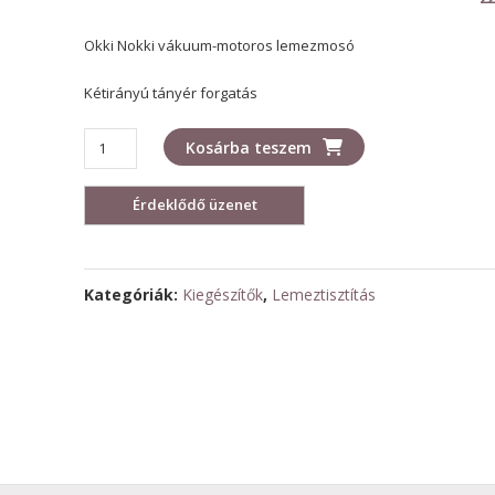
Okki Nokki vákuum-motoros lemezmosó
Kétirányú tányér forgatás
OKKI
Kosárba teszem
NOKKI
ONE
vákuumos
lemezmosó
mennyiség
Kategóriák:
Kiegészítők
,
Lemeztisztítás