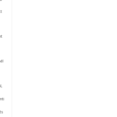
tt
nt
él
l,
nti
és