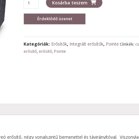
Pointe
Kosárba teszem
Platinum
mennyiség
Kategóriák:
Erősítők
,
Integrált erősítők
,
Pointe
Címkék:
c
erősítő
,
erősítő
,
Pointe
reó erősítő, négy vonalszintű bemenettel és távirányítóval. Viszonyl