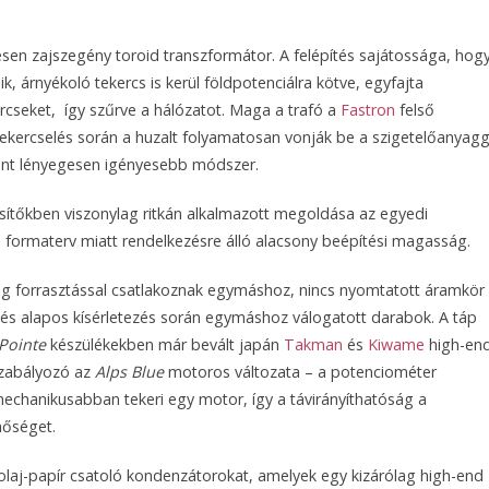
sen zajszegény toroid transzformátor. A felépítés sajátossága, hog
, árnyékoló tekercs is kerül földpotenciálra kötve, egyfajta
rcseket, így szűrve a hálózatot. Maga a trafó a
Fastron
felső
ekercselés során a huzalt folyamatosan vonják be a szigetelőanyagg
zont lényegesen igényesebb módszer.
sítőkben viszonylag ritkán alkalmazott megoldása az egyedi
 a formaterv miatt rendelkezésre álló alacsony beépítési magasság.
ábig forrasztással csatlakoznak egymáshoz, nincs nyomtatott áramkör
 és alapos kísérletezés során egymáshoz válogatott darabok. A táp
Pointe
készülékekben már bevált japán
Takman
és
Kiwame
high-en
-szabályozó az
Alps Blue
motoros változata – a potenciométer
mechanikusabban tekeri egy motor, így a távirányíthatóság a
nőséget.
s olaj-papír csatoló kondenzátorokat, amelyek egy kizárólag high-end