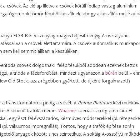
a csövek. Az előlap illetve a csövek körüli fedlap vastag alumínium
 A forgatógombok tömör fémből készülnek, ahogy a készülék mellé ado
tmányú EL34-B-k. Viszonylag magas teljesítményig A-osztályban
 hatással van a csövek élettartamára. A csövek automatikus munkapo
sem kell semmit állítani a készüléken.
/pentóda csövek dolgoznak: felépítésükből adódóan ezeknek kettős
égzi, a trióda a fázisfordítást, mindezt ugyanazon a
búrán
belül – enn
New Old Stock, azaz régebben gyártott, de újként forgalmazott)
or a transzformátorok pedig a szívét. A
Pointe
Platinum
kézi munkáva
ezte. A kimenő trafók a német
Waasner
specialista cég prémium EI
al, egyrészt fél évszázados, kézműves módszerekkel (pl. rétegenké
 (pl. vákuumos impregnálás). Fontos, hogy a trafók építése során
igetelő anyagok között sincs szintetikus. A sokáig A-osztályú működ