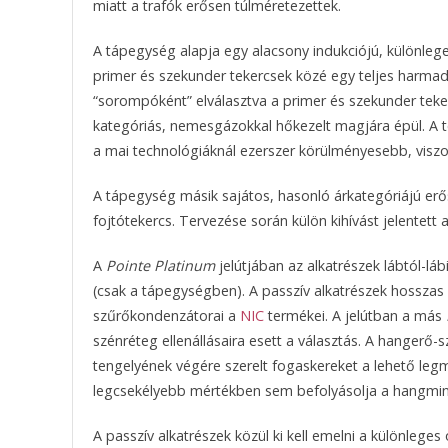
miatt a trafók erősen túlméretezettek.
A tápegység alapja egy alacsony indukciójú, különlege
primer és szekunder tekercsek közé egy teljes harmadik
“sorompóként” elválasztva a primer és szekunder teke
kategóriás, nemesgázokkal hőkezelt magjára épül. A t
a mai technológiáknál ezerszer körülményesebb, vis
A tápegység másik sajátos, hasonló árkategóriájú erő
fojtótekercs. Tervezése során külön kihívást jelentett
A
Pointe Platinum
jelútjában az alkatrészek lábtól-l
(csak a tápegységben). A passzív alkatrészek hosszas
szűrőkondenzátorai a
NIC
termékei. A jelútban a más
szénréteg ellenállásaira esett a választás. A hangerő
tengelyének végére szerelt fogaskereket a lehető leg
legcsekélyebb mértékben sem befolyásolja a hangmi
A passzív alkatrészek közül ki kell emelni a különlege