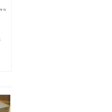
e is
t