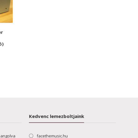
er
ó)
Kedvenc lemezboltjaink
hangolva
facethemusic.hu