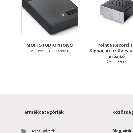
MOFI STUDIOPHONO
Pointe Record 
Signature csöves 
Original
Current
Ár:
159.990
Ft
147.999
Ft
erősítő
price
price
Ár:
399.999
Ft
was:
is:
159.990Ft.
147.999Ft.
Termékkategóriák
Közösség
Blogjaink:
Hangsugárzók