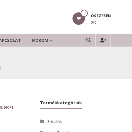
0
ÖSSZESEN
0Ft
APCSOLAT
FIÓKOM
m
Termékkategóriák
99.990
Ft
Erősítők