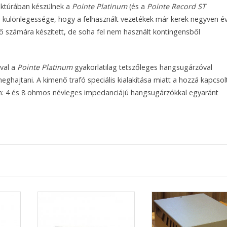
ktúrában készülnek a
Pointe Platinum
(és a
Pointe Record ST
különlegessége, hogy a felhasznált vezetékek már kerek negyven év
ő számára készített, de soha fel nem használt kontingensből
ival a
Pointe Platinum
gyakorlatilag tetszőleges hangsugárzóval
ghajtani. A kimenő trafó speciális kialakítása miatt a hozzá kapcsol
en: 4 és 8 ohmos névleges impedanciájú hangsugárzókkal egyaránt