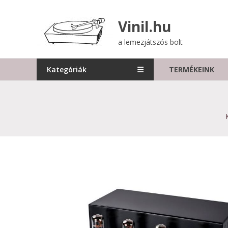
Skip
to
Vinil.hu
content
a lemezjátszós bolt
Kategóriák
TERMÉKEINK