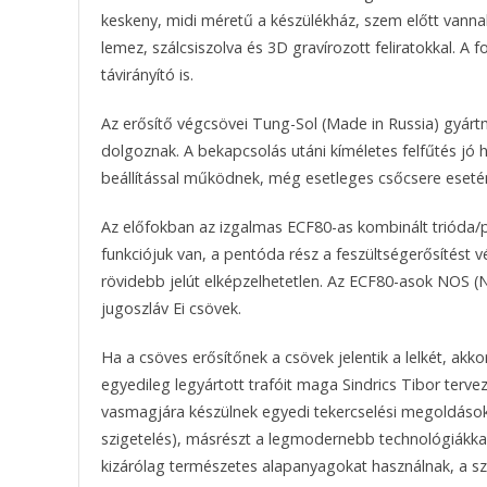
keskeny, midi méretű a készülékház, szem előtt vannak 
lemez, szálcsiszolva és 3D gravírozott feliratokkal.
távirányító is.
Az erősítő végcsövei Tung-Sol (Made in Russia) gyár
dolgoznak. A bekapcsolás utáni kíméletes felfűtés jó
beállítással működnek, még esetleges csőcsere esetén 
Az előfokban az izgalmas ECF80-as kombinált trióda
funkciójuk van, a pentóda rész a feszültségerősítést v
rövidebb jelút elképzelhetetlen. Az ECF80-asok NOS (
jugoszláv Ei csövek.
Ha a csöves erősítőnek a csövek jelentik a lelkét, akk
egyedileg legyártott trafóit maga Sindrics Tibor terv
vasmagjára készülnek egyedi tekercselési megoldásokk
szigetelés), másrészt a legmodernebb technológiákkal
kizárólag természetes alapanyagokat használnak, a sz