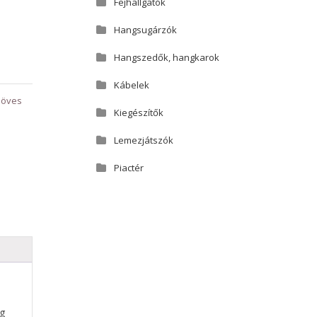
Fejhallgatók
Hangsugárzók
Hangszedők, hangkarok
Kábelek
söves
Kiegészítők
Lemezjátszók
Piactér
ag