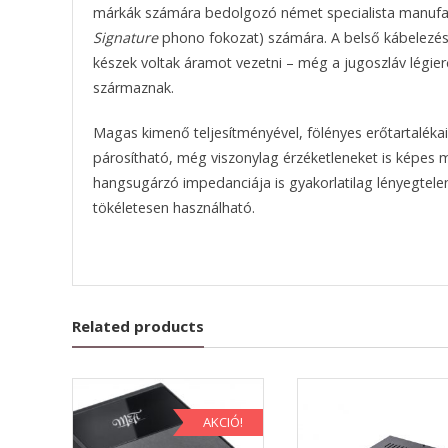
márkák számára bedolgozó német specialista manufa
Signature
phono fokozat) számára. A belső kábelezés 
készek voltak áramot vezetni – még a jugoszláv légier
származnak.
Magas kimenő teljesítményével, fölényes erőtartaléka
párosítható, még viszonylag érzéketleneket is képes me
hangsugárzó impedanciája is gyakorlatilag lényegtel
tökéletesen használható.
Related products
AKCIÓ!