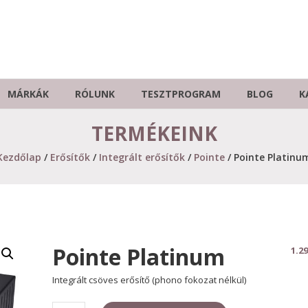
MÁRKÁK
RÓLUNK
TESZTPROGRAM
BLOG
K
TERMÉKEINK
Kezdőlap
/
Erősítők
/
Integrált erősítők
/
Pointe
/ Pointe Platinu
Pointe Platinum
1.2
Integrált csöves erősítő (phono fokozat nélkül)