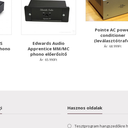
Pointe AC pow
conditioner
(leválasztótraf
TS
Edwards Audio
Ár:
68.999
Ft
phono
Apprentice MM/MC
phono előerősítő
Ár:
65.990
Ft
i
Hasznos oldalak
Tesztprogram hangszedőkre 