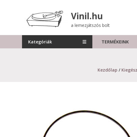
Skip
to
Vinil.hu
content
a lemezjátszós bolt
Kategóriák
TERMÉKEINK
Kezdőlap
/
Kiegés