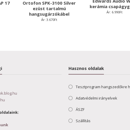
Edwards Audio 
AP 17
Ortofon SPK-3100 Silver
kerámia csapágyg
ezüst tartalmú
Ár:
6.990
Ft
hangsugárzókábel
Ár:
3.670
Ft
i
Hasznos oldalak
Tesztprogram hangszedőkre 
ok.blog.hu
Adatvédelmi irányelvek
.hu
ÁSZF
oldalaink:
Szállítás
munk