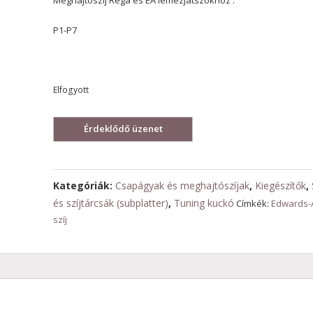
Meghajtószíj Rega és EA lemezjátszókhoz .
P1-P7
Elfogyott
Kategóriák:
Csapágyak és meghajtószíjak
,
Kiegészítők
,
és szíjtárcsák (subplatter)
,
Tuning kuckó
Címkék:
Edwards-
szíj