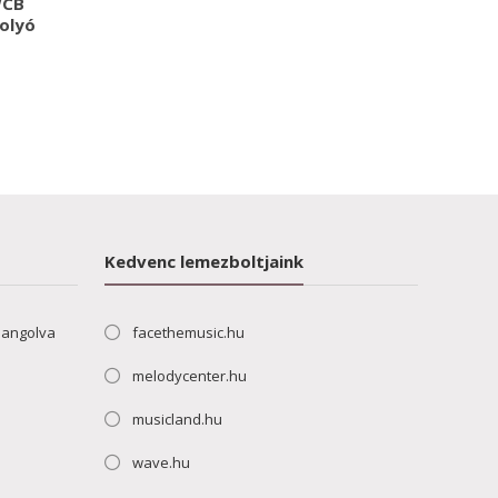
WCB
olyó
Kedvenc lemezboltjaink
hangolva
facethemusic.hu
melodycenter.hu
musicland.hu
wave.hu