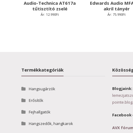
Audio-Technica AT617a
Edwards Audio MF
tűtisztító zselé
akril tányér
Ár:
12.990
Ft
Ár:
75.990
Ft
Termékkategóriák
Közösség
Blogjaink:
Hangsugárzók
lemezjatsz
Erősítők
pointe.blog
Fejhallgatók
Facebook 
Hangszedők, hangkarok
AVX fóru