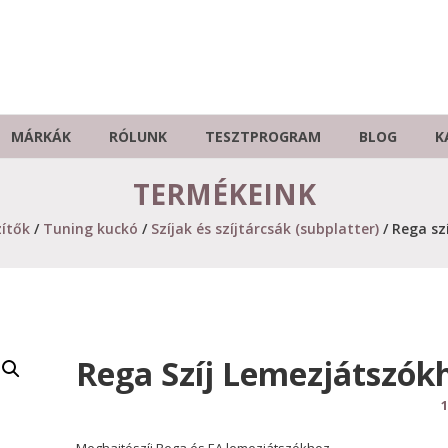
MÁRKÁK
RÓLUNK
TESZTPROGRAM
BLOG
K
TERMÉKEINK
zítők
/
Tuning kuckó
/
Szíjak és szíjtárcsák (subplatter)
/ Rega sz
Rega Szíj Lemezjátszók
1