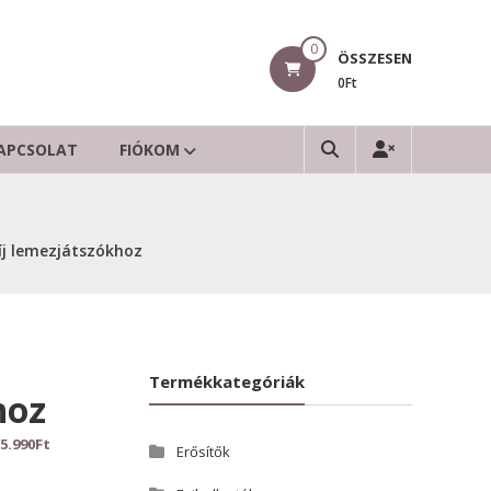
0
ÖSSZESEN
0Ft
APCSOLAT
FIÓKOM
íj lemezjátszókhoz
Termékkategóriák
hoz
5.990
Ft
Erősítők