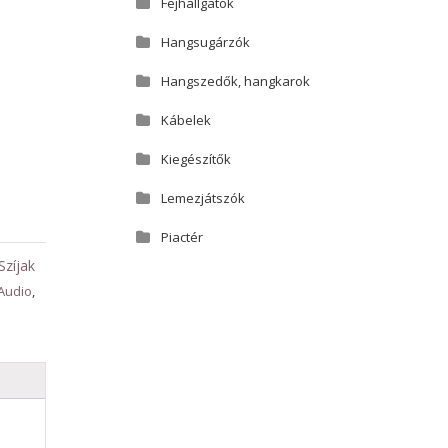
Fejhallgatók
Hangsugárzók
Hangszedők, hangkarok
Kábelek
Kiegészítők
Lemezjátszók
Piactér
Szíjak
Audio
,