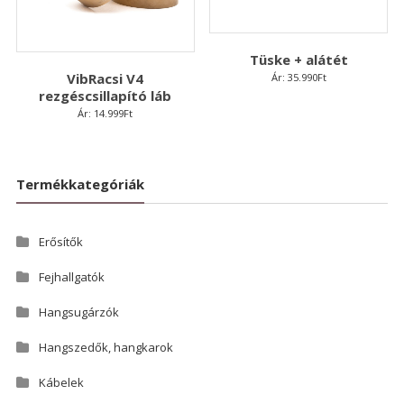
Tüske + alátét
VibRacsi V4
Ár:
35.990
Ft
rezgéscsillapító láb
Ár:
14.999
Ft
Termékkategóriák
Erősítők
Fejhallgatók
Hangsugárzók
Hangszedők, hangkarok
Kábelek