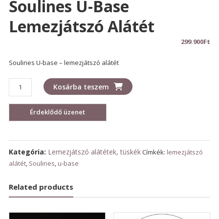
Soulines U-Base
Lemezjátszó Alátét
299.900
Ft
Soulines U-base – lemezjátszó alátét
Soulines
Kosárba teszem
U-
base
lemezjátszó
alátét
mennyiség
Kategória:
Lemezjátszó alátétek, tüskék
Címkék:
lemezjátszó
alátét
,
Soulines
,
u-base
Related products