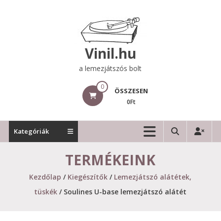
Skip
to
content
Vinil.hu
a lemezjátszós bolt
0
ÖSSZESEN
0Ft
Kategóriák
TERMÉKEINK
Kezdőlap
/
Kiegészítők
/
Lemezjátszó alátétek,
tüskék
/ Soulines U-base lemezjátszó alátét