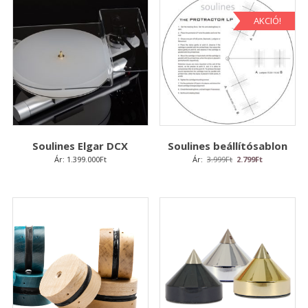
AKCIÓ!
Soulines Elgar DCX
Soulines beállítósablon
Original
Current
Ár:
1.399.000
Ft
Ár:
3.999
Ft
2.799
Ft
price
price
was:
is:
3.999Ft.
2.799Ft.