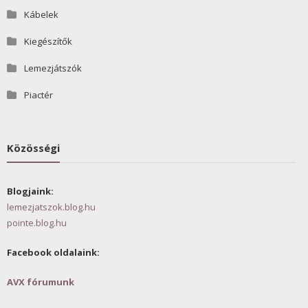
Kábelek
Kiegészítők
Lemezjátszók
Piactér
Közösségi
Blogjaink:
lemezjatszok.blog.hu
pointe.blog.hu
Facebook oldalaink:
AVX fórumunk