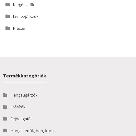
Kiegészítők
Lemezjátszók
Piactér
Termékkategóriák
Hangsugárzók
Erősítők
Fejhallgatók
Hangszedők, hangkarok