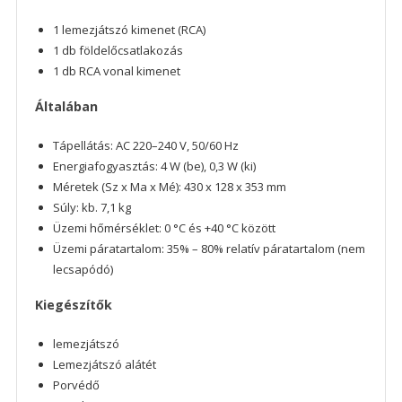
1 lemezjátszó kimenet (RCA)
1 db földelőcsatlakozás
1 db RCA vonal kimenet
Általában
Tápellátás: AC 220–240 V, 50/60 Hz
Energiafogyasztás: 4 W (be), 0,3 W (ki)
Méretek (Sz x Ma x Mé): 430 x 128 x 353 mm
Súly: kb. 7,1 kg
Üzemi hőmérséklet: 0 °C és +40 °C között
Üzemi páratartalom: 35% – 80% relatív páratartalom (nem
lecsapódó)
Kiegészítők
lemezjátszó
Lemezjátszó alátét
Porvédő