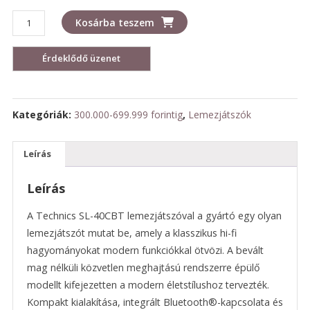
Technics
Kosárba teszem
SL-
40
CBT
és
EAH-
AZ100
Kategóriák:
300.000-699.999 forintig
,
Lemezjátszók
vezeték
nélkül
Leírás
fülhallgatóval
mennyiség
Leírás
A Technics SL-40CBT lemezjátszóval a gyártó egy olyan
lemezjátszót mutat be, amely a klasszikus hi-fi
hagyományokat modern funkciókkal ötvözi. A bevált
mag nélküli közvetlen meghajtású rendszerre épülő
modellt kifejezetten a modern életstílushoz tervezték.
Kompakt kialakítása, integrált Bluetooth®-kapcsolata és