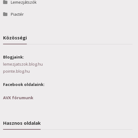
Lemezjátszók
Piactér
Közösségi
Blogjaink:
lemezjatszok.blog.hu
pointe.blog.hu
Facebook oldalaink:
AVX fórumunk
Hasznos oldalak