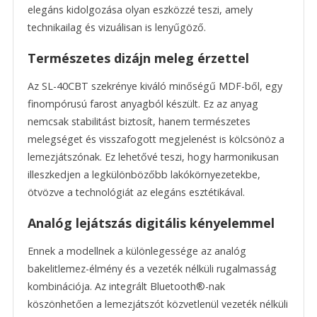
elegáns kidolgozása olyan eszközzé teszi, amely
technikailag és vizuálisan is lenyűgöző.
Természetes dizájn meleg érzettel
Az SL-40CBT szekrénye kiváló minőségű MDF-ből, egy
finompórusú farost anyagból készült. Ez az anyag
nemcsak stabilitást biztosít, hanem természetes
melegséget és visszafogott megjelenést is kölcsönöz a
lemezjátszónak. Ez lehetővé teszi, hogy harmonikusan
illeszkedjen a legkülönbözőbb lakókörnyezetekbe,
ötvözve a technológiát az elegáns esztétikával.
Analóg lejátszás digitális kényelemmel
Ennek a modellnek a különlegessége az analóg
bakelitlemez-élmény és a vezeték nélküli rugalmasság
kombinációja. Az integrált Bluetooth®-nak
köszönhetően a lemezjátszót közvetlenül vezeték nélküli