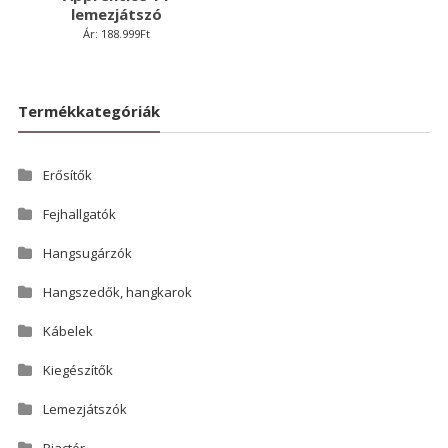
lemezjátszó
Ár:
188.999
Ft
Termékkategóriák
Erősítők
Fejhallgatók
Hangsugárzók
Hangszedők, hangkarok
Kábelek
Kiegészítők
Lemezjátszók