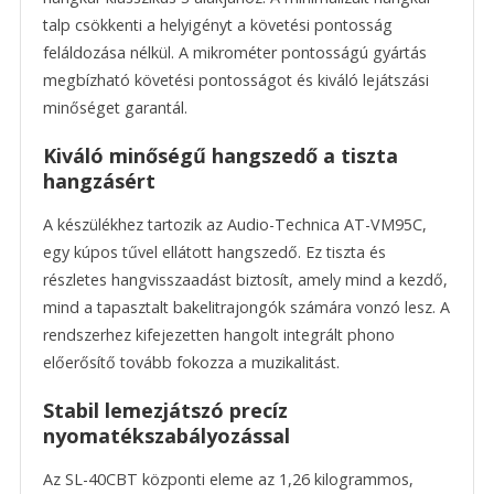
talp csökkenti a helyigényt a követési pontosság
feláldozása nélkül. A mikrométer pontosságú gyártás
megbízható követési pontosságot és kiváló lejátszási
minőséget garantál.
Kiváló minőségű hangszedő a tiszta
hangzásért
A készülékhez tartozik az Audio-Technica AT-VM95C,
egy kúpos tűvel ellátott hangszedő. Ez tiszta és
részletes hangvisszaadást biztosít, amely mind a kezdő,
mind a tapasztalt bakelitrajongók számára vonzó lesz. A
rendszerhez kifejezetten hangolt integrált phono
előerősítő tovább fokozza a muzikalitást.
Stabil lemezjátszó precíz
nyomatékszabályozással
Az SL-40CBT központi eleme az 1,26 kilogrammos,