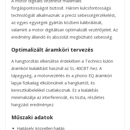
A motor digitális vezérlése maximális
forgáspontosságot biztosít. Három kulcsfontosságú
technológiát alkalmaznak: a precíz sebességérzékelést,
az egyes egységek gyártás közbeni kalibrálását,
valamint a motor digitálisan optimalizált vezérlőjeleit. Az
eredmény állandó és abszolút megbízható sebesség.
Optimalizált áramköri tervezés
A hangtorzítás elkerülése érdekében a Technics külön
áramköri kialakítást használ az SL-40CBT-hez. A
tápegység, a motorvezérlés és a phono EQ áramköri
lapjai fizikailag elkülönülnek a hangkartól, és
keresztkábelekkel csatlakoznak. Ez a kialakítás
minimalizálja az interferenciát, és tiszta, részletes
hangzást eredményez.
Műszaki adatok
Hajtáselv: közvetlen hajtás