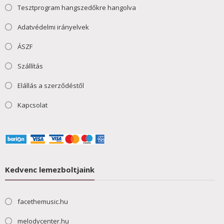
Tesztprogram hangszedőkre hangolva
Adatvédelmi irányelvek
ÁSZF
Szállítás
Elállás a szerződéstől
Kapcsolat
Kedvenc lemezboltjaink
facethemusic.hu
melodycenter.hu