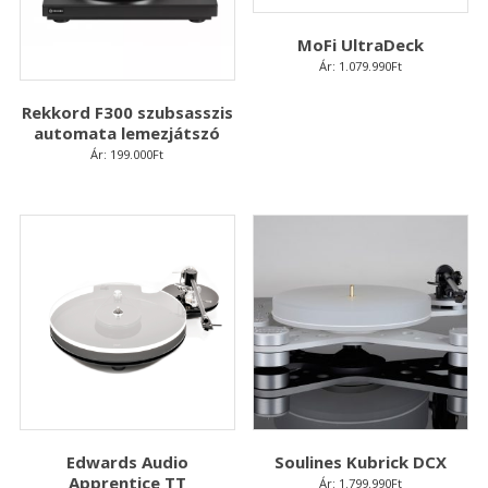
MoFi UltraDeck
Ár:
1.079.990
Ft
Rekkord F300 szubsasszis
automata lemezjátszó
Ár:
199.000
Ft
Edwards Audio
Soulines Kubrick DCX
Apprentice TT
Ár:
1.799.990
Ft