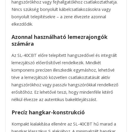
hangszórókhoz vagy fejhallgatókhoz csatlakoztathatja.
Nincs szükség bonyolult kábelcsatlakozásokra vagy
bonyolult telepítésekre – a zene élvezete azonnal
elkezdődik.
Azonnal használható lemezrajongók
számára
Az SL-40CBT előre telepített hangszedővel és integrált
lemezjátszó előerősítővel rendelkezik. Mindkét
komponens precízen illeszkedik egymáshoz, lehetővé
téve a lemezjátszó közvetlen csatlakoztatását aktív
hangszórókhoz vagy passzív hangszórókkal rendelkező
erősítőhöz. Ez lehetővé teszi, hogy mindenféle kitérő
nélkül élvezze az autentikus bakelitlejátszást.
Precíz hangkar-konstrukció
Kompakt kialakítása ellenére az SL-40CBT hű marad a
hangkar klasszikus S alakjához. A minimalizált hangkar