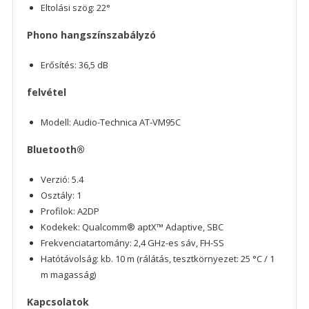
Eltolási szög: 22°
Phono hangszínszabályzó
Erősítés: 36,5 dB
felvétel
Modell: Audio-Technica AT-VM95C
Bluetooth®
Verzió: 5.4
Osztály: 1
Profilok: A2DP
Kodekek: Qualcomm® aptX™ Adaptive, SBC
Frekvenciatartomány: 2,4 GHz-es sáv, FH-SS
Hatótávolság: kb. 10 m (rálátás, tesztkörnyezet: 25 °C / 1
m magasság)
Kapcsolatok