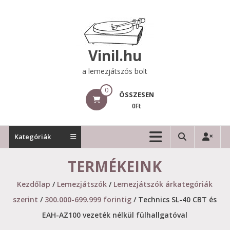
Skip
to
content
Vinil.hu
a lemezjátszós bolt
0
ÖSSZESEN
0Ft
Kategóriák
TERMÉKEINK
Kezdőlap
/
Lemezjátszók
/
Lemezjátszók árkategóriák
szerint
/
300.000-699.999 forintig
/ Technics SL-40 CBT és
EAH-AZ100 vezeték nélkül fülhallgatóval