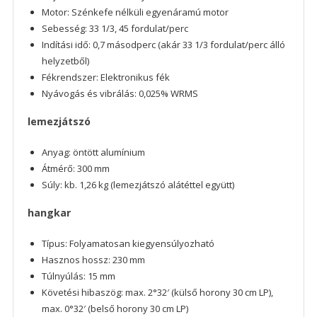
Motor: Szénkefe nélküli egyenáramú motor
Sebesség: 33 1/3, 45 fordulat/perc
Indítási idő: 0,7 másodperc (akár 33 1/3 fordulat/perc álló
helyzetből)
Fékrendszer: Elektronikus fék
Nyávogás és vibrálás: 0,025% WRMS
lemezjátszó
Anyag: öntött alumínium
Átmérő: 300 mm
Súly: kb. 1,26 kg (lemezjátszó alátéttel együtt)
hangkar
Típus: Folyamatosan kiegyensúlyozható
Hasznos hossz: 230 mm
Túlnyúlás: 15 mm
Követési hibaszög: max. 2°32′ (külső horony 30 cm LP),
max. 0°32′ (belső horony 30 cm LP)