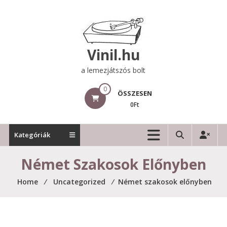
Skip
to
content
Vinil.hu
a lemezjátszós bolt
0
ÖSSZESEN
0Ft
Kategóriák
Német Szakosok Előnyben
Home
⁄
Uncategorized
⁄
Német szakosok előnyben