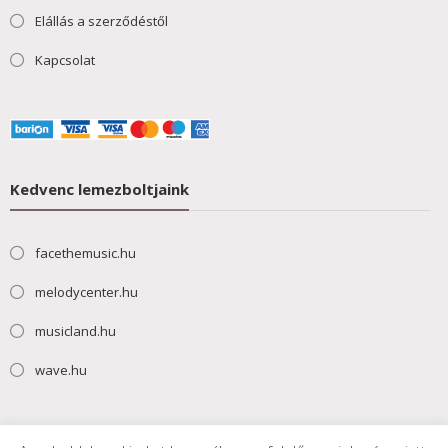
Elállás a szerződéstől
Kapcsolat
Kedvenc lemezboltjaink
facethemusic.hu
melodycenter.hu
musicland.hu
wave.hu