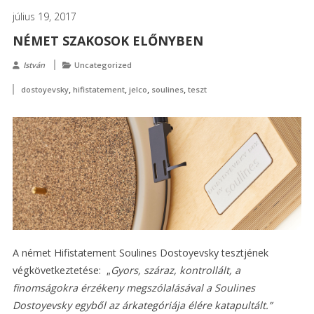
július 19, 2017
NÉMET SZAKOSOK ELŐNYBEN
István
Uncategorized
,
,
,
,
dostoyevsky
hifistatement
jelco
soulines
teszt
A német Hifistatement Soulines Dostoyevsky tesztjének
végkövetkeztetése: „
Gyors, száraz, kontrollált, a
finomságokra érzékeny megszólalásával a Soulines
Dostoyevsky egyből az árkategóriája élére katapultált.”