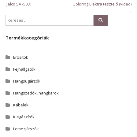
(Jelco SA750D)
Goldring Elektra tesztelő (video)
→
Termékkategóriák
Erősítők
Fejhallgatók
Hangsugárzók
Hangszedők, hangkarok
Kábelek
Kiegészítők
Lemezjátszók