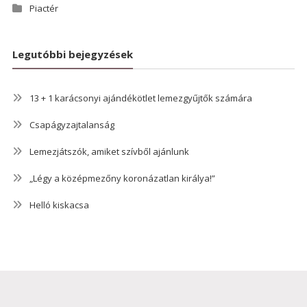
Piactér
Legutóbbi bejegyzések
13 + 1 karácsonyi ajándékötlet lemezgyűjtők számára
Csapágyzajtalanság
Lemezjátszók, amiket szívből ajánlunk
„Légy a középmezőny koronázatlan királya!”
Helló kiskacsa