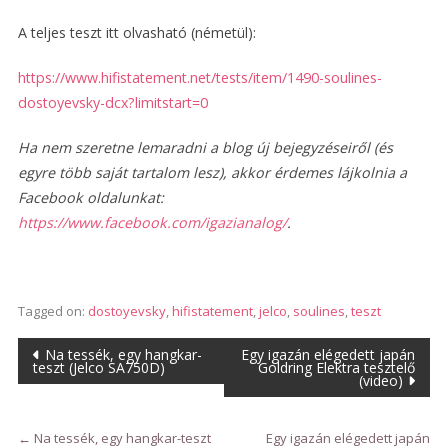
A teljes teszt itt olvasható (németül):
https://www.hifistatement.net/tests/item/1490-soulines-
dostoyevsky-dcx?limitstart=0
Ha nem szeretne lemaradni a blog új bejegyzéseiről (és
egyre több saját tartalom lesz), akkor érdemes lájkolnia a
Facebook oldalunkat:
https://www.facebook.com/igazianalog/
.
Tagged on:
dostoyevsky
,
hifistatement
,
jelco
,
soulines
,
teszt
Bejegyzés
Na tessék, egy hangkar-
Egy igazán elégedett japán
teszt (Jelco SA750D)
Goldring Elektra tesztelő
(video)
navigáció
←
Na tessék, egy hangkar-teszt
Egy igazán elégedett japán