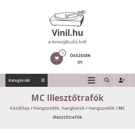
Skip
to
content
Vinil.hu
a lemezjátszós bolt
0
ÖSSZESEN
0Ft
Kategóriák
MC Illesztőtrafók
Kezdőlap
/
Hangszedők, hangkarok
/
Hangszedők
/ MC
illesztőtrafók