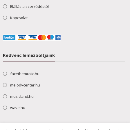
Elállás a szerződéstől
Kapcsolat
Kedvenc lemezboltjaink
facethemusic.hu
melodycenter.hu
musicland.hu
wave.hu