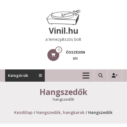
Skip
to
content
Vinil.hu
a lemezjátszós bolt
0
ÖSSZESEN
0Ft
Kategóriák
Hangszedők
hangszedők
Kezdőlap
/
Hangszedők, hangkarok
/ Hangszedők