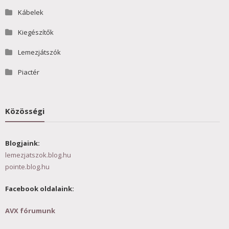
Kábelek
Kiegészítők
Lemezjátszók
Piactér
Közösségi
Blogjaink:
lemezjatszok.blog.hu
pointe.blog.hu
Facebook oldalaink:
AVX fórumunk