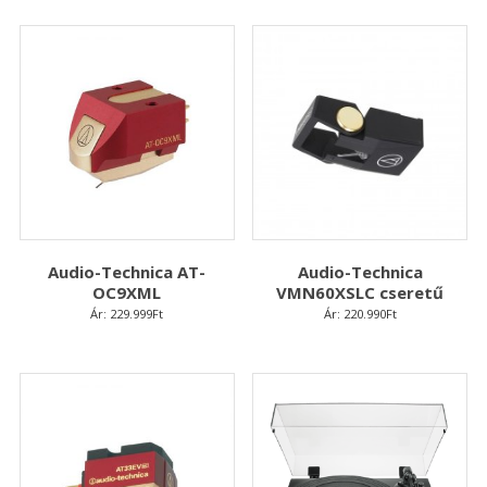
Audio-Technica AT-
Audio-Technica
OC9XML
VMN60XSLC cseretű
Ár:
229.999
Ft
Ár:
220.990
Ft