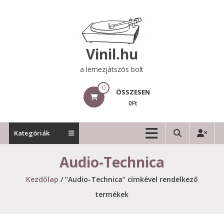
Skip
to
content
Vinil.hu
a lemezjátszós bolt
0
ÖSSZESEN
0Ft
Kategóriák
Audio-Technica
Kezdőlap
/ “Audio-Technica” címkével rendelkező
termékek