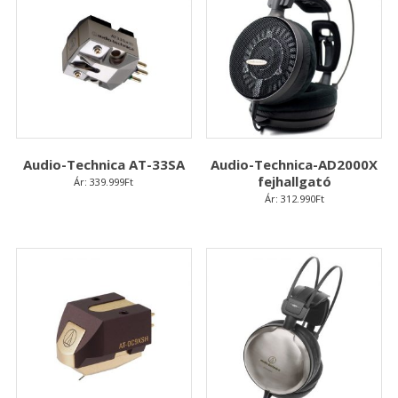
Audio-Technica AT-33SA
Audio-Technica-AD2000X
fejhallgató
Ár:
339.999
Ft
Ár:
312.990
Ft