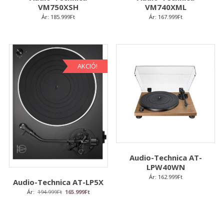
VM750XSH
VM740XML
Ár:
185.999
Ft
Ár:
167.999
Ft
AKCIÓ!
Audio-Technica AT-
LPW40WN
Ár:
162.999
Ft
Audio-Technica AT-LP5X
Original
Current
Ár:
194.999
Ft
165.999
Ft
price
price
was:
is:
194.999Ft.
165.999Ft.