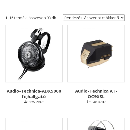
Sorted
1–16 termék, összesen 93 db
by
price:
high
to
low
Audio-Technica-ADX5000
Audio-Technica AT-
fejhallgató
OC9XSL
Ár:
926.999
Ft
Ár:
340.999
Ft