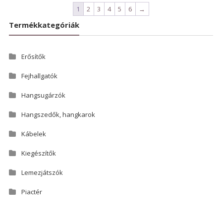
1
2
3
4
5
6
→
Termékkategóriák
Erősítők
Fejhallgatók
Hangsugárzók
Hangszedők, hangkarok
Kábelek
Kiegészítők
Lemezjátszók
Piactér