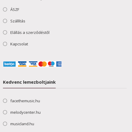
ÁSZF
Szállítás
Elállás a szerződéstől
Kapcsolat
Kedvenc lemezboltjaink
facethemusic.hu
melodycenter.hu
musicland.hu