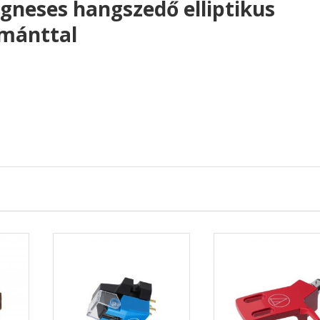
eses hangszedő elliptikus
émánttal