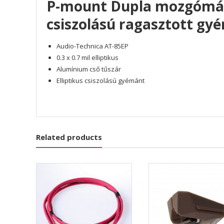
P-mount Dupla mozgómágn
csiszolású ragasztott gy
Audio-Technica AT-85EP
0.3 x 0.7 mil elliptikus
Alumínium cső tűszár
Elliptikus csiszolású gyémánt
Related products