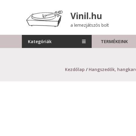
Skip
to
Vinil.hu
content
a lemezjátszós bolt
Kategóriák
TERMÉKEINK
Kezdőlap
/
Hangszedők, hangkar