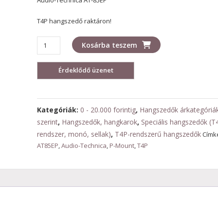
Audio-Technica AT-85EP
T4P hangszedő raktáron!
Audio-
Kosárba teszem
Technica
AT-
85EP
mennyiség
Kategóriák:
0 - 20.000 forintig
,
Hangszedők árkategóriá
szerint
,
Hangszedők, hangkarok
,
Speciális hangszedők (T
rendszer, monó, sellak)
,
T4P-rendszerű hangszedők
Címk
AT85EP
,
Audio-Technica
,
P-Mount
,
T4P