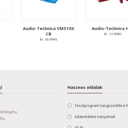
Audio-Technica VM510X
Audio-Technica 
CB
Ár:
12.999
Ft
Ár:
50.999
Ft
i
Hasznos oldalak
Tesztprogram hangszedőkre 
ok.blog.hu
Adatvédelmi irányelvek
.hu
ÁSZF