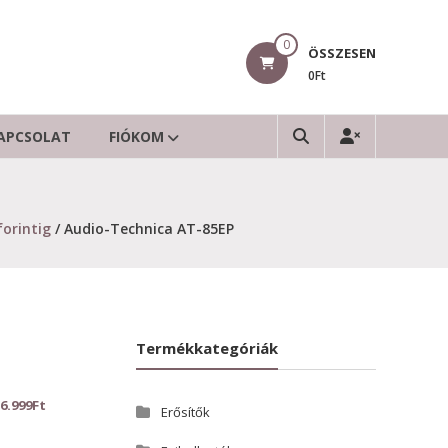
0
ÖSSZESEN
0Ft
APCSOLAT
FIÓKOM
forintig
/ Audio-Technica AT-85EP
Termékkategóriák
6.999
Ft
Erősítők