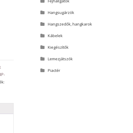
Fejhallgatók
Hangsugárzók
Hangszedők, hangkarok
Kábelek
Kiegészítők
Lemezjátszók
k
Piactér
4P-
ék: