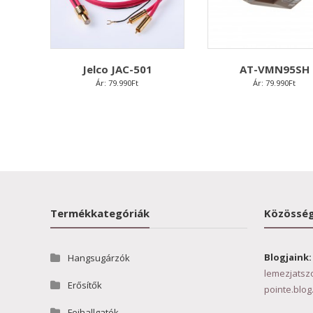
Jelco JAC-501
AT-VMN95SH
Ár:
79.990
Ft
Ár:
79.990
Ft
Termékkategóriák
Közösség
Blogjaink:
Hangsugárzók
lemezjatsz
Erősítők
pointe.blog
Fejhallgatók