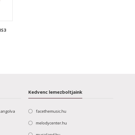
HS3
Kedvenc lemezboltjaink
hangolva
facethemusic.hu
melodycenter.hu
musicland.hu