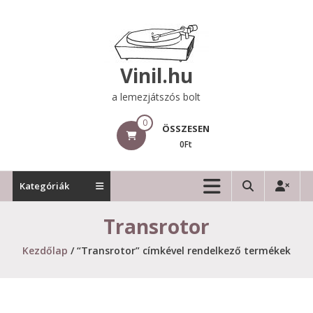
Skip
to
content
Vinil.hu
a lemezjátszós bolt
0
ÖSSZESEN
0Ft
Kategóriák
Transrotor
Kezdőlap
/ “Transrotor” címkével rendelkező termékek