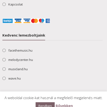
Kapcsolat
Kedvenc lemezboltjaink
facethemusic.hu
melodycenter.hu
musicland.hu
wave.hu
A weboldal cookie-kat használ a megfelelő megjelenés miatt.
Bővebben
Rendben