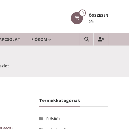
0
ÖSSZESEN
0Ft
APCSOLAT
FIÓKOM
szlet
Termékkategóriák
Erősítők
5.990
Ft