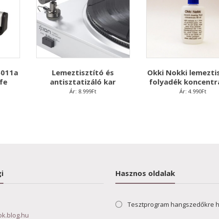
6011a
Lemeztisztító és
Okki Nokki lemezti
fe
antisztatizáló kar
folyadék koncent
Ár:
8.999
Ft
Ár:
4.990
Ft
i
Hasznos oldalak
Tesztprogram hangszedőkre 
ok.blog.hu