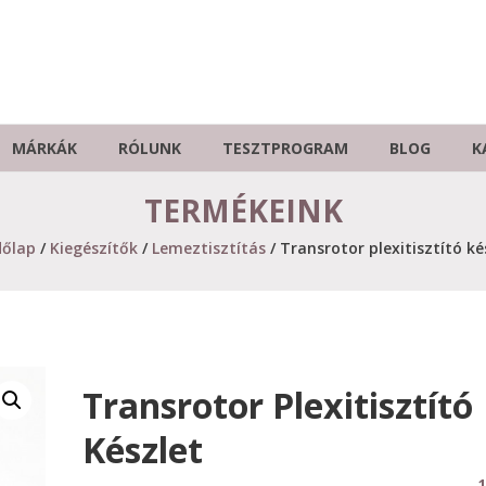
MÁRKÁK
RÓLUNK
TESZTPROGRAM
BLOG
K
TERMÉKEINK
dőlap
/
Kiegészítők
/
Lemeztisztítás
/ Transrotor plexitisztító ké
Transrotor Plexitisztító
Készlet
1