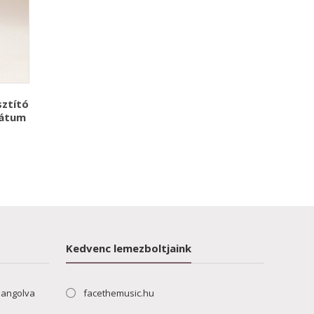
sztító
rátum
Kedvenc lemezboltjaink
hangolva
facethemusic.hu