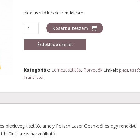
Plexi tisztító készlet rendelésre.
Transrotor
Kosárba teszem
plexitisztító
készlet
mennyiség
Kategóriák:
Lemeztisztítás
,
Porvédők
Címkék:
plexi
,
tisztí
Transrotor
 és plexiüveg tisztító, amely Polisch Laser Clean-ből és egy rendkívül
 felületekre is használható.