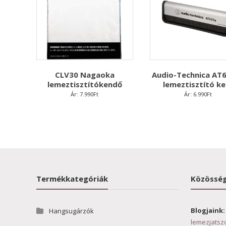
CLV30 Nagaoka
Audio-Technica AT
lemeztisztítókendő
lemeztisztító ke
Ár:
7.990
Ft
Ár:
6.990
Ft
Termékkategóriák
Közösség
Blogjaink:
Hangsugárzók
lemezjatsz