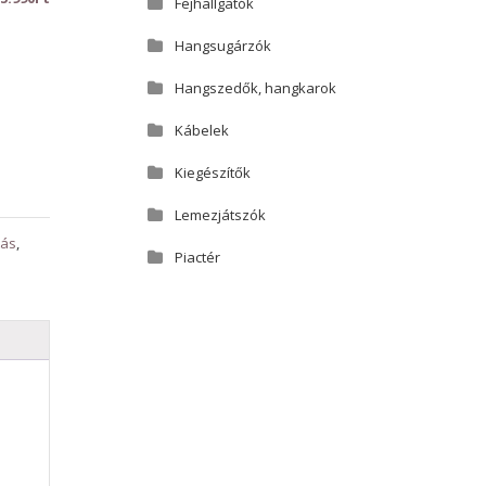
Fejhallgatók
Hangsugárzók
Hangszedők, hangkarok
Kábelek
Kiegészítők
Lemezjátszók
tás
,
Piactér