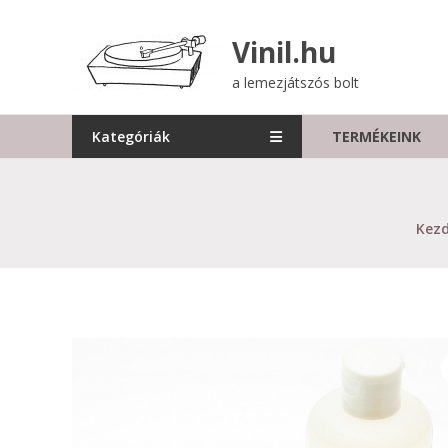
Skip
to
Vinil.hu
content
a lemezjátszós bolt
Kategóriák
TERMÉKEINK
Kez