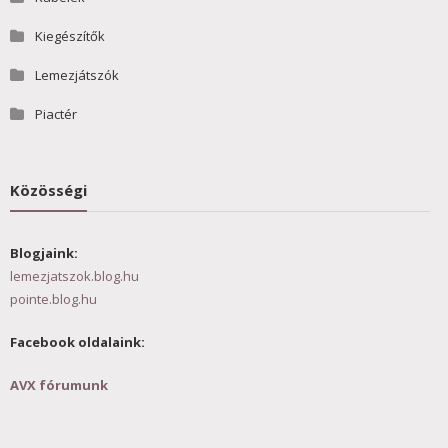
Kiegészítők
Lemezjátszók
Piactér
Közösségi
Blogjaink:
lemezjatszok.blog.hu
pointe.blog.hu
Facebook oldalaink:
AVX fórumunk