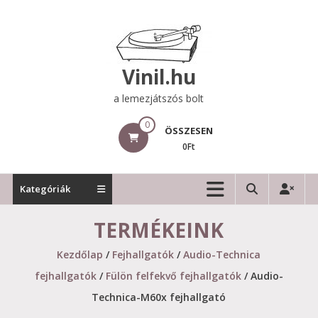
Skip
to
content
Vinil.hu
a lemezjátszós bolt
0
ÖSSZESEN
0Ft
Kategóriák
TERMÉKEINK
Kezdőlap
/
Fejhallgatók
/
Audio-Technica
fejhallgatók
/
Fülön felfekvő fejhallgatók
/ Audio-
Technica-M60x fejhallgató