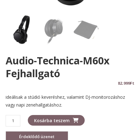
Audio-Technica-M60x
Fejhallgató
82.999
Ft
deálisak a stúdió keveréshez, valamint DJ-monitorozáshoz
I
vagy napi zenehallgatáshoz.
Audio-
Kosárba teszem
Technica-
M60x
fejhallgató