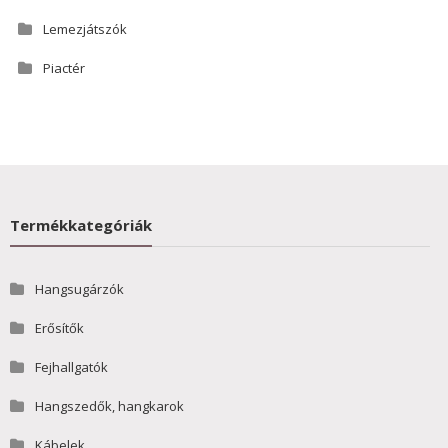
Lemezjátszók
Piactér
Termékkategóriák
Hangsugárzók
Erősítők
Fejhallgatók
Hangszedők, hangkarok
Kábelek