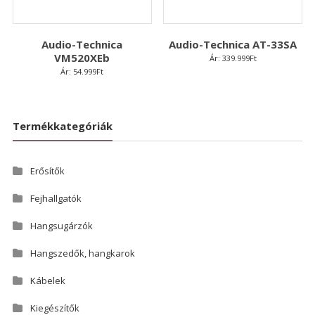
Audio-Technica
Audio-Technica AT-33SA
VM520XEb
Ár:
339.999
Ft
Ár:
54.999
Ft
Termékkategóriák
Erősítők
Fejhallgatók
Hangsugárzók
Hangszedők, hangkarok
Kábelek
Kiegészítők