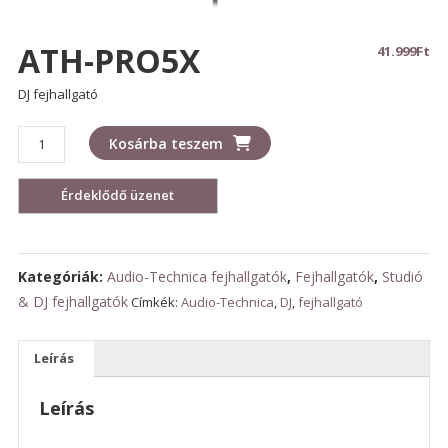
ATH-PRO5X
41.999
Ft
DJ fejhallgató
ATH-
Kosárba teszem
PRO5X
mennyiség
Kategóriák:
Audio-Technica fejhallgatók
,
Fejhallgatók
,
Studió
& DJ fejhallgatók
Címkék:
Audio-Technica
,
DJ
,
fejhallgató
Leírás
Leírás