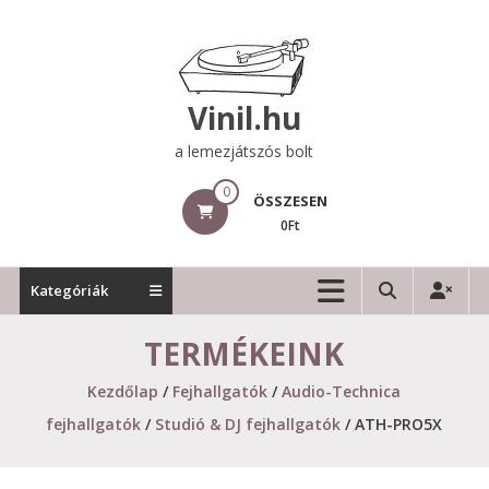
Skip
to
content
Vinil.hu
a lemezjátszós bolt
0
ÖSSZESEN
0Ft
Kategóriák
TERMÉKEINK
Kezdőlap
/
Fejhallgatók
/
Audio-Technica
fejhallgatók
/
Studió & DJ fejhallgatók
/ ATH-PRO5X