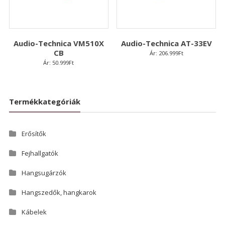
Audio-Technica VM510X
Audio-Technica AT-33EV
CB
Ár:
206.999
Ft
Ár:
50.999
Ft
Termékkategóriák
Erősítők
Fejhallgatók
Hangsugárzók
Hangszedők, hangkarok
Kábelek