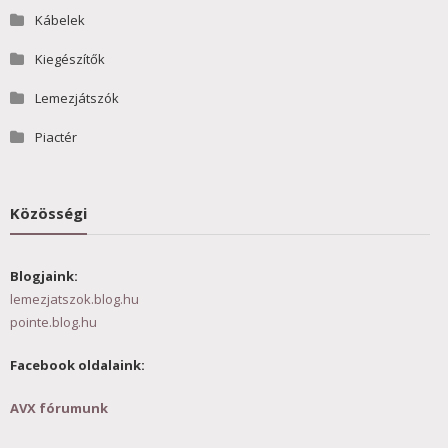
Kábelek
Kiegészítők
Lemezjátszók
Piactér
Közösségi
Blogjaink:
lemezjatszok.blog.hu
pointe.blog.hu
Facebook oldalaink:
AVX fórumunk