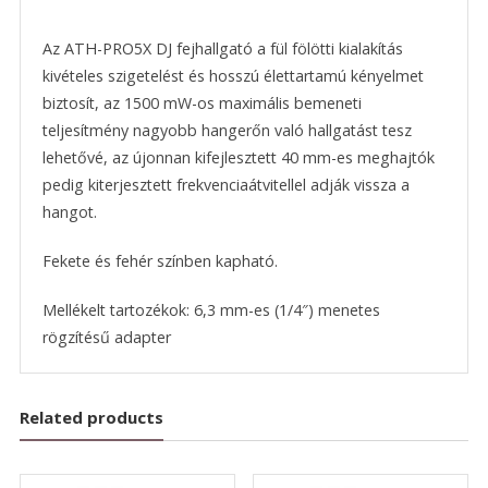
Az ATH-PRO5X DJ fejhallgató a fül fölötti kialakítás
kivételes szigetelést és hosszú élettartamú kényelmet
biztosít, az 1500 mW-os maximális bemeneti
teljesítmény nagyobb hangerőn való hallgatást tesz
lehetővé, az újonnan kifejlesztett 40 mm-es meghajtók
pedig kiterjesztett frekvenciaátvitellel adják vissza a
hangot.
Fekete és fehér színben kapható.
Mellékelt tartozékok: 6,3 mm-es (1/4″) menetes
rögzítésű adapter
Related products