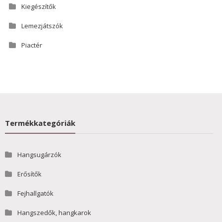
Kiegészítők
Lemezjátszók
Piactér
Termékkategóriák
Hangsugárzók
Erősítők
Fejhallgatók
Hangszedők, hangkarok