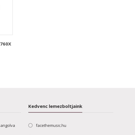
M760X
Kedvenc lemezboltjaink
hangolva
facethemusic.hu