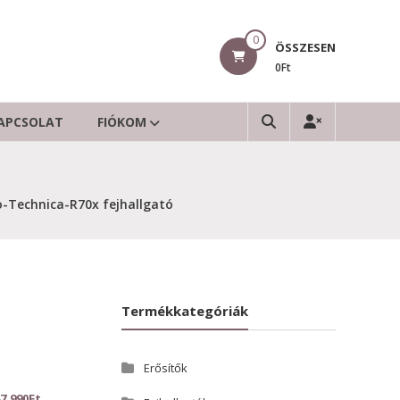
0
ÖSSZESEN
0Ft
APCSOLAT
FIÓKOM
o-Technica-R70x fejhallgató
Termékkategóriák
Erősítők
7.990
Ft