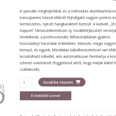
A speciális meghajtókkal, és a méhsejtes alumíniumrácso
transzparens házzal ellátott fejhallgató nagyon pontos é
természetes, nyitott hangkaraktert biztosít. A kedvelt „3
Support” támasztékrendszer új, továbbfejlesztett verziójá
rendelkezik, a professzionális felhasználásban gyakori,
hosszúidejű használat érdekében. Masszív, mégis nagyo
könnyű, és egyedi, kétoldalas kábelbevezetéssel van ellát
lecsatolható kábellel, ami automatikusan fenntartja a kor
sztereó orientációt (függetlenül attól, hogy melyik kábel 
csatlakozik).
Audio-
Kosárba teszem
Technica-
R70x
fejhallgató
mennyiség