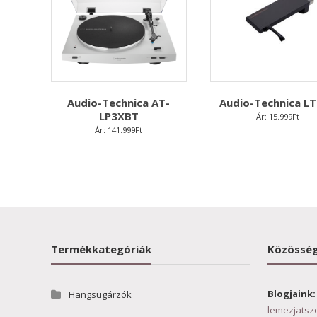
Audio-Technica AT-
Audio-Technica L
LP3XBT
Ár:
15.999
Ft
Ár:
141.999
Ft
Termékkategóriák
Közösség
Blogjaink:
Hangsugárzók
lemezjatsz