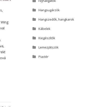
Fejhallgatók
s,
Hangsugárzók
s
Hangszedők, hangkarok
D Wing
val
Kábelek
Kiegészítők
n
va,
Lemezjátszók
rekt
Piactér
hová