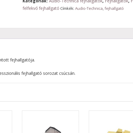
Kategóriák:
Audio-Technica fejhallgatók
,
Fejhallgatók
,
F
felfekvő fejhallgató
Címkék:
Audio-Technica
,
fejhallgató
tott fejhallgatója.
esszionális fejhallgató sorozat csúcsán.