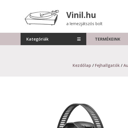
Skip
to
Vinil.hu
content
a lemezjátszós bolt
Kategóriák
TERMÉKEINK
Kezdőlap
/
Fejhallgatók
/
Au