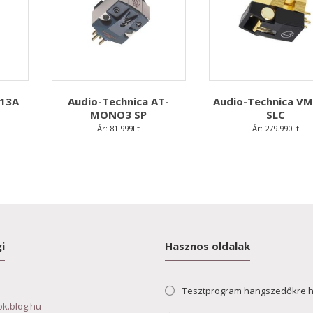
T13A
Audio-Technica AT-
Audio-Technica V
MONO3 SP
SLC
Ár:
81.999
Ft
Ár:
279.990
Ft
i
Hasznos oldalak
Tesztprogram hangszedőkre 
ok.blog.hu