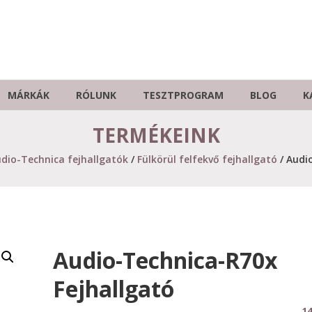
MÁRKÁK
RÓLUNK
TESZTPROGRAM
BLOG
K
TERMÉKEINK
dio-Technica fejhallgatók
/
Fülkörül felfekvő fejhallgató
/ Audi
Audio-Technica-R70x
Fejhallgató
14