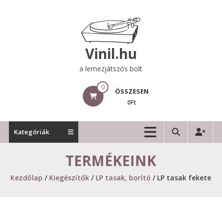
Skip
to
content
Vinil.hu
a lemezjátszós bolt
0
ÖSSZESEN
0Ft
Kategóriák
TERMÉKEINK
Kezdőlap
/
Kiegészítők
/
LP tasak, borító
/ LP tasak fekete