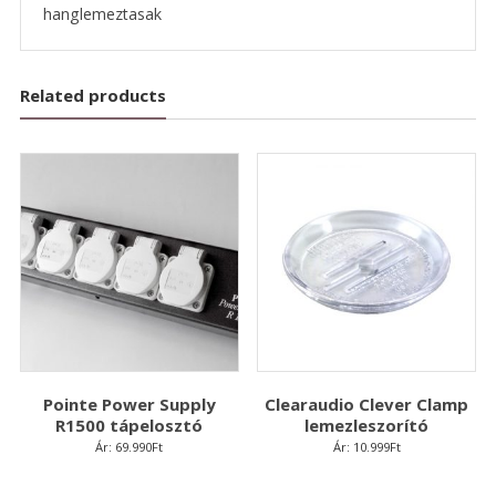
hanglemeztasak
Related products
Pointe Power Supply
Clearaudio Clever Clamp
R1500 tápelosztó
lemezleszorító
Ár:
69.990
Ft
Ár:
10.999
Ft