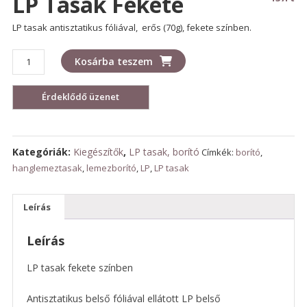
LP Tasak Fekete
LP tasak antisztatikus fóliával, erős (70g), fekete színben.
LP
Kosárba teszem
tasak
fekete
mennyiség
Kategóriák:
Kiegészítők
,
LP tasak, borító
Címkék:
borító
,
hanglemeztasak
,
lemezborító
,
LP
,
LP tasak
Leírás
Leírás
LP tasak fekete színben
Antisztatikus belső fóliával ellátott LP belső