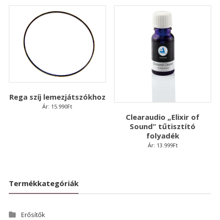
Rega szíj lemezjátszókhoz
Ár:
15.990
Ft
Clearaudio „Elixir of
Sound” tűtisztító
folyadék
Ár:
13.999
Ft
Termékkategóriák
Erősítők