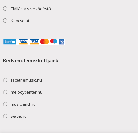
Elállás a szerződéstől
Kapcsolat
Kedvenc lemezboltjaink
facethemusic.hu
melodycenter.hu
musicland.hu
wave.hu