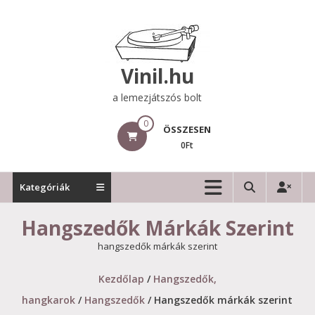
Skip
to
content
Vinil.hu
a lemezjátszós bolt
0
ÖSSZESEN
0Ft
Kategóriák
Hangszedők Márkák Szerint
hangszedők márkák szerint
Kezdőlap
/
Hangszedők,
hangkarok
/
Hangszedők
/ Hangszedők márkák szerint