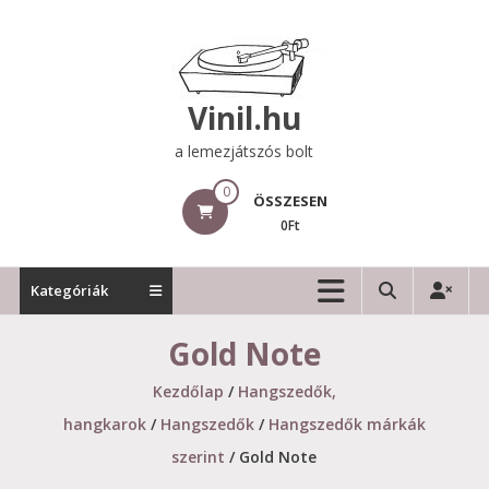
Skip
to
content
Vinil.hu
a lemezjátszós bolt
0
ÖSSZESEN
0Ft
Kategóriák
Gold Note
Kezdőlap
/
Hangszedők,
hangkarok
/
Hangszedők
/
Hangszedők márkák
szerint
/ Gold Note