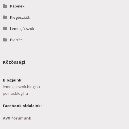
Kábelek
Kiegészítők
Lemezjátszók
Piactér
Közösségi
Blogjaink:
lemezjatszok.blog.hu
pointe.blog.hu
Facebook oldalaink:
AVX fórumunk