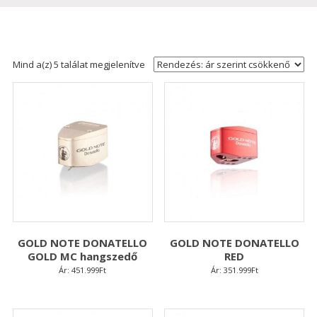
Sorted
Mind a(z) 5 találat megjelenítve
by
price:
high
to
low
GOLD NOTE DONATELLO
GOLD NOTE DONATELLO
GOLD MC hangszedő
RED
Ár:
451.999
Ft
Ár:
351.999
Ft