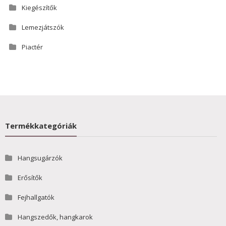
Kiegészítők
Lemezjátszók
Piactér
Termékkategóriák
Hangsugárzók
Erősítők
Fejhallgatók
Hangszedők, hangkarok