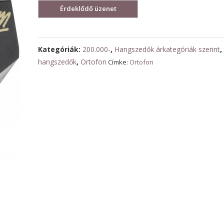
Black
MM
mennyiség
Kategóriák:
200.000-
,
Hangszedők árkategóriák szerint
hangszedők
,
Ortofon
Címke:
Ortofon