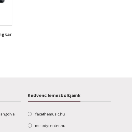
ngkar
Kedvenc lemezboltjaink
hangolva
facethemusic.hu
melodycenter.hu