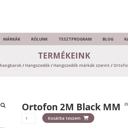
MÁRKÁK
RÓLUNK
TESZTPROGRAM
BLOG
K
TERMÉKEINK
 hangkarok
/
Hangszedők
/
Hangszedők márkák szerint
/
Ortofo
Ortofon 2M Black MM
25
Ortofon
Kosárba teszem
2M