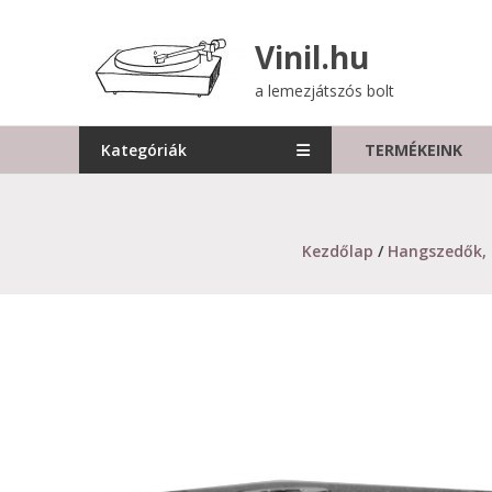
Skip
to
Vinil.hu
content
a lemezjátszós bolt
Kategóriák
TERMÉKEINK
Kezdőlap
/
Hangszedők,