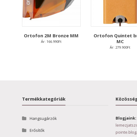
Ortofon 2M Bronze MM
Ortofon Quintet b
MC
Ár:
166.990
Ft
Ár:
279.900
Ft
Termékkategóriák
Közösség
Blogjaink:
Hangsugárzók
lemezjatsz
Erősítők
pointe.blog