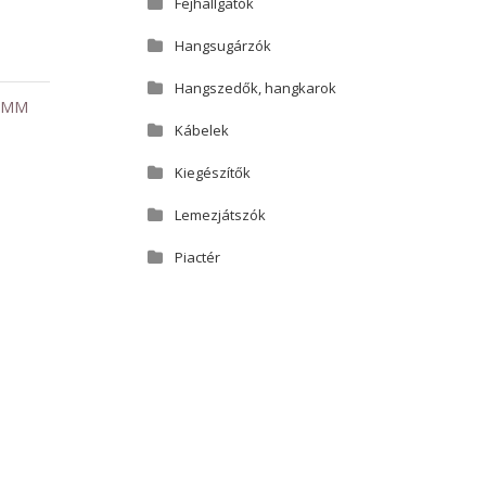
Fejhallgatók
Hangsugárzók
Hangszedők, hangkarok
,
MM
Kábelek
Kiegészítők
Lemezjátszók
Piactér