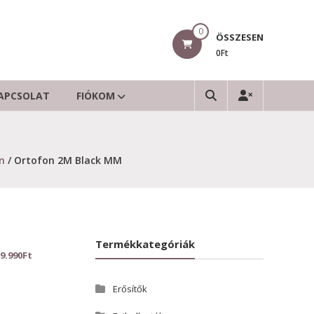
0
ÖSSZESEN
0Ft
APCSOLAT
FIÓKOM
n
/ Ortofon 2M Black MM
Termékkategóriák
9.990
Ft
Erősítők