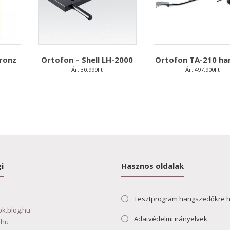
ronz
Ortofon – Shell LH-2000
Ortofon TA-210 ha
Ár:
30.999
Ft
Ár:
497.900
Ft
i
Hasznos oldalak
Tesztprogram hangszedőkre 
ok.blog.hu
Adatvédelmi irányelvek
.hu