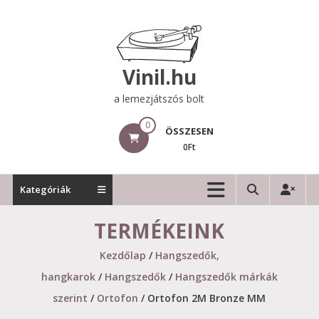
Skip
to
content
Vinil.hu
a lemezjátszós bolt
0
ÖSSZESEN
0Ft
Kategóriák
TERMÉKEINK
Kezdőlap
/
Hangszedők,
hangkarok
/
Hangszedők
/
Hangszedők márkák
szerint
/
Ortofon
/ Ortofon 2M Bronze MM