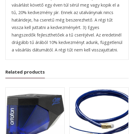
vásárlást követő egy éven túl sérül meg vagy kopik el a
tű, 20% kedvezmény jár. Ennek az utalványnak nincs
határideje, ha cseretű még beszerezhető. A régi tűt
vissza kell juttatni a kedvezményért. 3) Egyes
hangszedők fejleszthetőek a tű cseréjével. Az eredetinél
drágább tű árából 10% kedvezményt adunk, függetlenül
a vásárlás dátumától. A régi tűt nem kell visszajuttatni.
Related products