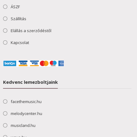
ÁSZF
Szállítás
Elállás a szerződéstől
Kapcsolat
Kedvenc lemezboltjaink
facethemusic.hu
melodycenter.hu
musicland.hu