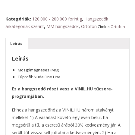
mennyiség
Kategóriák:
120.000 - 200.000 forintig
,
Hangszedők
árkategóriák szerint
,
MM hangszedők
,
Ortofon
Címke:
Ortofon
Leírás
Leírás
Mozgómágneses (MM)
Tűprofil: Nude Fine Line
Ez a hangszedő részt vesz a VINIL.HU tűcsere-
programjában.
Ehhez a hangszedőhöz a VINIL.HU három utalványt
mellékel. 1) A vásárlást követő egy éven belül, ha
megsérül a tű, a cseretű árából 30% kedvezmény jár. A
sérült tűt vissza kell juttatni a kedvezményért. 2) Ha a