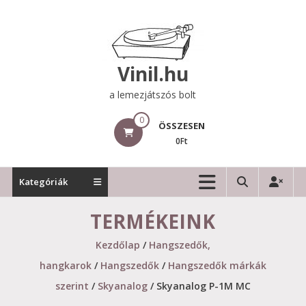
Skip
to
content
Vinil.hu
a lemezjátszós bolt
0
ÖSSZESEN
0Ft
Kategóriák
TERMÉKEINK
Kezdőlap
/
Hangszedők,
hangkarok
/
Hangszedők
/
Hangszedők márkák
szerint
/
Skyanalog
/ Skyanalog P-1M MC