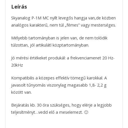
Leírás
Skyanalog P-1M MC nyílt levegős hangja van,de közben
analógos karakterű, nem túl „fémes” vagy mesterséges.
Mélyebb tartományban is jelen van, de nem tolódik
túlzottan, jól artikulátl közptartományban.
Jó mérési értékeket produkál: a frekvenciamenet 20 Hz-
20kHz
Kompatibilis a közepes effektív tömegű karokkal. A
javasolt tűnyomás viszonylag magasabb 1,8- 2,2 g
között van.
Bejáratás kb. 30 óra szükséges, hogy elérje a legjobb
teljesítményt…vedd elő a meselemezt. 🙂