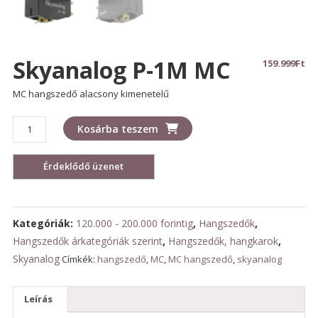
Skyanalog P-1M MC
159.999
Ft
MC hangszedő alacsony kimenetelű
Skyanalog
Kosárba teszem
P-
1M
MC
mennyiség
Kategóriák:
120.000 - 200.000 forintig
,
Hangszedők
,
Hangszedők árkategóriák szerint
,
Hangszedők, hangkarok
,
Skyanalog
Címkék:
hangszedő
,
MC
,
MC hangszedő
,
skyanalog
Leírás