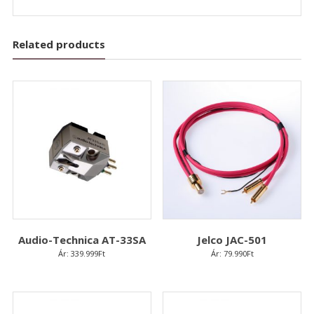
Related products
Audio-Technica AT-33SA
Jelco JAC-501
Ár:
339.999
Ft
Ár:
79.990
Ft