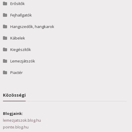
Erősítők
Fejhallgatók
Hangszedők, hangkarok
Kábelek
Kiegészítők
Lemezjátszók
Piactér
Közösségi
Blogjaink:
lemezjatszok.blog.hu
pointe.blog.hu