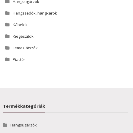
Hangsugárzók
Hangszedők, hangkarok
Kábelek
Kiegészítők
Lemezjátszók
Piactér
Termékkategóriák
Hangsugárzók