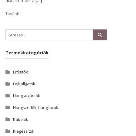
alatt itt most a […]
Tovább
Termékkategóriák
Erősítők
Fejhallgatók
Hangsugárzók
Hangszedők, hangkarok
Kábelek
Kiegészítők