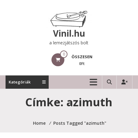
Skip
to
content
Vinil.hu
a lemezjátszós bolt
0
ÖSSZESEN
0Ft
Kategóriák
Címke:
azimuth
Home
⁄
Posts Tagged "azimuth"