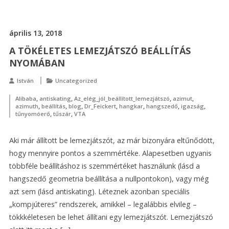
április 13, 2018
A TÖKÉLETES LEMEZJÁTSZÓ BEÁLLÍTÁS
NYOMÁBAN
István
Uncategorized
,
,
,
,
Alibaba
antiskating
Az_elég_jól_beállított_lemezjátszó
azimut
,
,
,
,
,
,
,
azimuth
beállítás
blog
Dr_Feickert
hangkar
hangszedő
igazság
,
,
tűnyomóerő
tűszár
VTA
Aki már állított be lemezjátszót, az már bizonyára eltűnődött,
hogy mennyire pontos a szemmértéke. Alapesetben ugyanis
többféle beállításhoz is szemmértéket használunk (lásd a
hangszedő geometria beállítása a nullpontokon), vagy még
azt sem (lásd antiskating). Léteznek azonban speciális
„kompjúteres” rendszerek, amikkel – legalábbis elvileg –
tökkkéletesen be lehet állítani egy lemezjátszót. Lemezjátszó