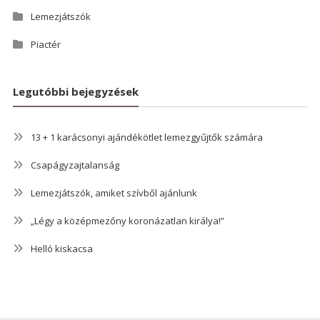
Lemezjátszók
Piactér
Legutóbbi bejegyzések
13 + 1 karácsonyi ajándékötlet lemezgyűjtők számára
Csapágyzajtalanság
Lemezjátszók, amiket szívből ajánlunk
„Légy a középmezőny koronázatlan királya!”
Helló kiskacsa