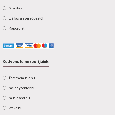
Szállítás
Elállás a szerződéstől
Kapcsolat
Kedvenc lemezboltjaink
facethemusic.hu
melodycenter.hu
musicland.hu
wave.hu