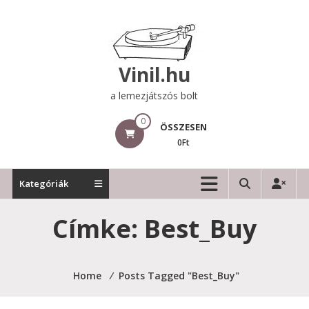
Skip
to
content
Vinil.hu
a lemezjátszós bolt
0
ÖSSZESEN
0Ft
Kategóriák
Címke:
Best_Buy
Home
⁄
Posts Tagged "Best_Buy"