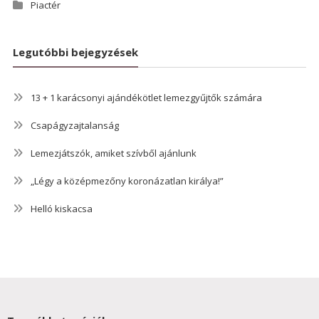
Piactér
Legutóbbi bejegyzések
13 + 1 karácsonyi ajándékötlet lemezgyűjtők számára
Csapágyzajtalanság
Lemezjátszók, amiket szívből ajánlunk
„Légy a középmezőny koronázatlan királya!”
Helló kiskacsa