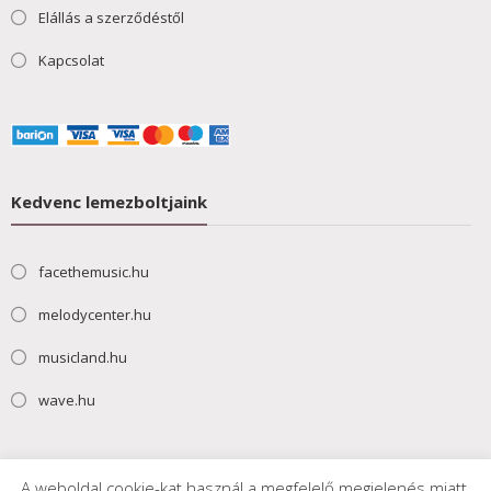
Elállás a szerződéstől
Kapcsolat
Kedvenc lemezboltjaink
facethemusic.hu
melodycenter.hu
musicland.hu
wave.hu
A weboldal cookie-kat használ a megfelelő megjelenés miatt.