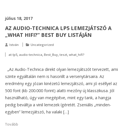
július 18, 2017
AZ AUDIO-TECHNICA LP5 LEMEZJÁTSZÓ A
„WHAT HIFI?” BEST BUY LISTÁJÁN
István
Uncategorized
,
,
,
,
at-lp5
audio-technica
Best_Buy
teszt
what_hifi?
„Az Audio-Technica direkt olyan lemezjátszót tervezett, ami
szinte egyáltalán nem is hasonlít a versenytársaira. Az
eredmény egy józan kinézetű lemezjátszó, ami jó eséllyel az
500 font (kb 200.000 forint) alatti mezőny új klasszikusa. Jól
használható, úgy van megépítve, mint egy tank, a hangja
pedig beváltja a vinil lemezek ígéretét. Zseniális „minden-
egyben” lemezjátszó, ha valaki […]
Tovább