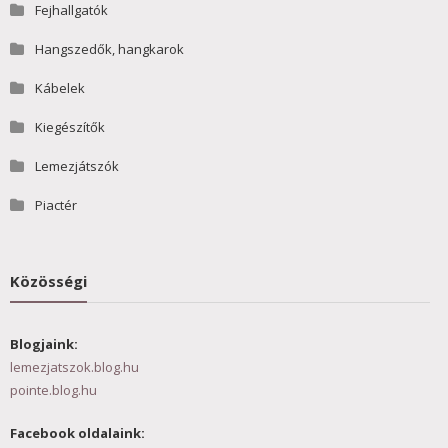
Fejhallgatók
Hangszedők, hangkarok
Kábelek
Kiegészítők
Lemezjátszók
Piactér
Közösségi
Blogjaink:
lemezjatszok.blog.hu
pointe.blog.hu
Facebook oldalaink: