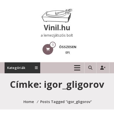
Skip
to
content
Vinil.hu
a lemezjátszós bolt
0
ÖSSZESEN
0Ft
Kategóriák
Címke:
igor_gligorov
Home
⁄
Posts Tagged "igor_gligorov"