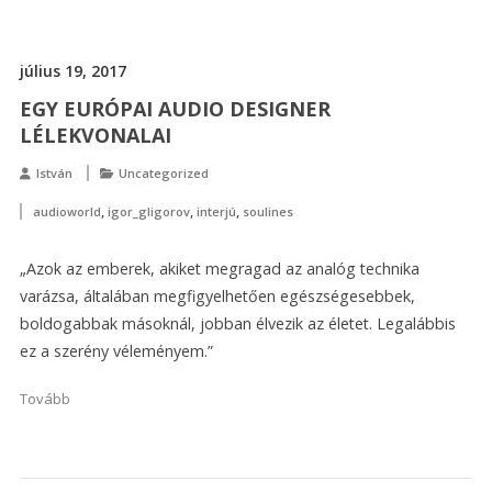
július 19, 2017
EGY EURÓPAI AUDIO DESIGNER
LÉLEKVONALAI
István
Uncategorized
,
,
,
audioworld
igor_gligorov
interjú
soulines
„Azok az emberek, akiket megragad az analóg technika
varázsa, általában megfigyelhetően egészségesebbek,
boldogabbak másoknál, jobban élvezik az életet. Legalábbis
ez a szerény véleményem.”
Tovább