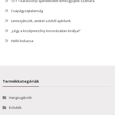
13 + 1 karácsonyi ajándékötlet lemezgyűjtők számára
Csapágyzajtalanság
Lemezjátszók, amiket szívből ajánlunk
„Légy a középmezőny koronázatlan királya!”
Helló kiskacsa
Termékkategóriák
Hangsugárzók
Erősítők