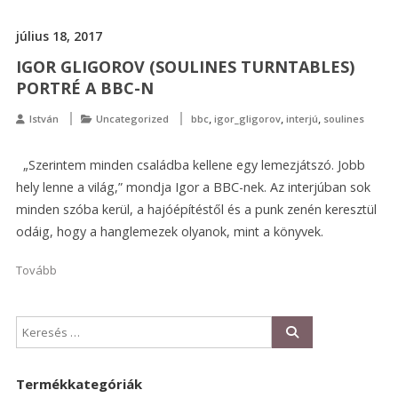
július 18, 2017
IGOR GLIGOROV (SOULINES TURNTABLES)
PORTRÉ A BBC-N
,
,
,
István
Uncategorized
bbc
igor_gligorov
interjú
soulines
„Szerintem minden családba kellene egy lemezjátszó. Jobb
hely lenne a világ,” mondja Igor a BBC-nek. Az interjúban sok
minden szóba kerül, a hajóépítéstől és a punk zenén keresztül
odáig, hogy a hanglemezek olyanok, mint a könyvek.
Tovább
Termékkategóriák