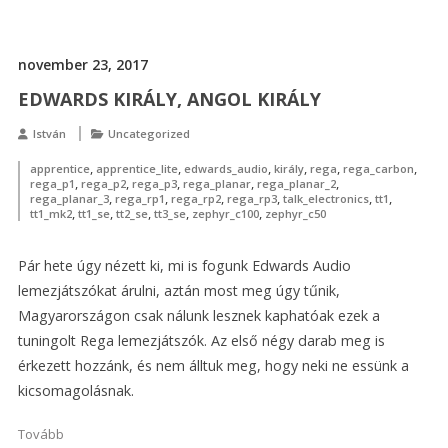
november 23, 2017
EDWARDS KIRÁLY, ANGOL KIRÁLY
István
Uncategorized
,
,
,
,
,
,
apprentice
apprentice_lite
edwards_audio
király
rega
rega_carbon
,
,
,
,
,
rega_p1
rega_p2
rega_p3
rega_planar
rega_planar_2
,
,
,
,
,
,
rega_planar_3
rega_rp1
rega_rp2
rega_rp3
talk_electronics
tt1
,
,
,
,
,
tt1_mk2
tt1_se
tt2_se
tt3_se
zephyr_c100
zephyr_c50
Pár hete úgy nézett ki, mi is fogunk Edwards Audio
lemezjátszókat árulni, aztán most meg úgy tűnik,
Magyarországon csak nálunk lesznek kaphatóak ezek a
tuningolt Rega lemezjátszók. Az első négy darab meg is
érkezett hozzánk, és nem álltuk meg, hogy neki ne essünk a
kicsomagolásnak.
Tovább