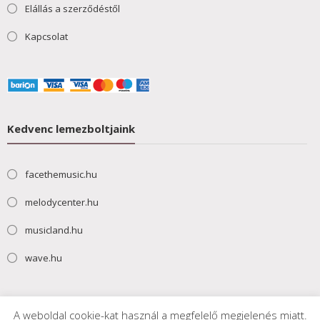
Elállás a szerződéstől
Kapcsolat
Kedvenc lemezboltjaink
facethemusic.hu
melodycenter.hu
musicland.hu
wave.hu
A weboldal cookie-kat használ a megfelelő megjelenés miatt.