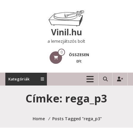
Skip
to
content
Vinil.hu
a lemezjátszós bolt
0
ÖSSZESEN
0Ft
Kategóriák
Címke:
rega_p3
Home
⁄
Posts Tagged "rega_p3"