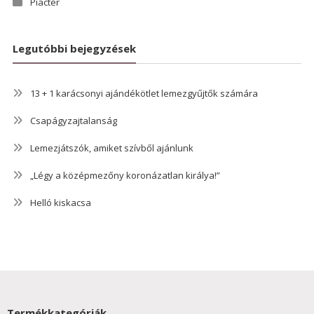
Piactér
Legutóbbi bejegyzések
13 + 1 karácsonyi ajándékötlet lemezgyűjtők számára
Csapágyzajtalanság
Lemezjátszók, amiket szívből ajánlunk
„Légy a középmezőny koronázatlan királya!”
Helló kiskacsa
Termékkategóriák