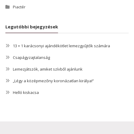
Piactér
Legutóbbi bejegyzések
13 + 1 karácsonyi ajándékötlet lemezgyűjtők számára
Csapágyzajtalanság
Lemezjátszók, amiket szívből ajánlunk
„Légy a középmezőny koronázatlan királya!”
Helló kiskacsa