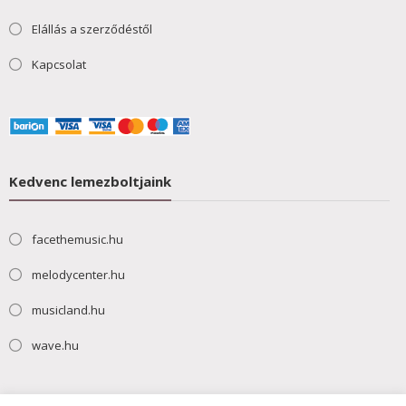
Elállás a szerződéstől
Kapcsolat
Kedvenc lemezboltjaink
facethemusic.hu
melodycenter.hu
musicland.hu
wave.hu