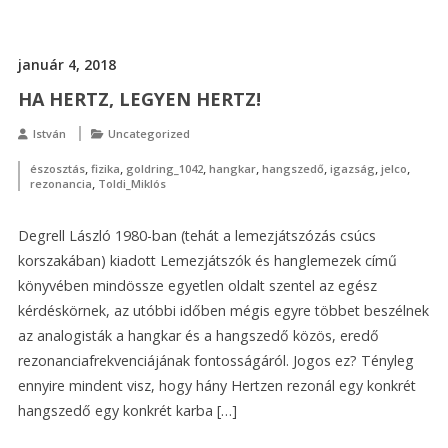
január 4, 2018
HA HERTZ, LEGYEN HERTZ!
István
Uncategorized
,
,
,
,
,
,
,
észosztás
fizika
goldring_1042
hangkar
hangszedő
igazság
jelco
,
rezonancia
Toldi_Miklós
Degrell László 1980-ban (tehát a lemezjátszózás csúcs
korszakában) kiadott Lemezjátszók és hanglemezek című
könyvében mindössze egyetlen oldalt szentel az egész
kérdéskörnek, az utóbbi időben mégis egyre többet beszélnek
az analogisták a hangkar és a hangszedő közös, eredő
rezonanciafrekvenciájának fontosságáról. Jogos ez? Tényleg
ennyire mindent visz, hogy hány Hertzen rezonál egy konkrét
hangszedő egy konkrét karba […]