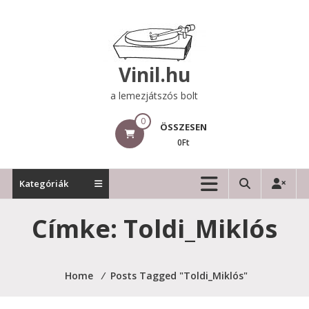
Skip
to
content
Vinil.hu
a lemezjátszós bolt
0
ÖSSZESEN
0Ft
Kategóriák
Címke:
Toldi_Miklós
Home
⁄
Posts Tagged "Toldi_Miklós"