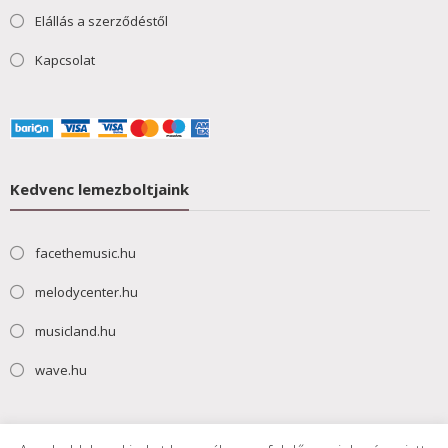
Elállás a szerződéstől
Kapcsolat
Kedvenc lemezboltjaink
facethemusic.hu
melodycenter.hu
musicland.hu
wave.hu