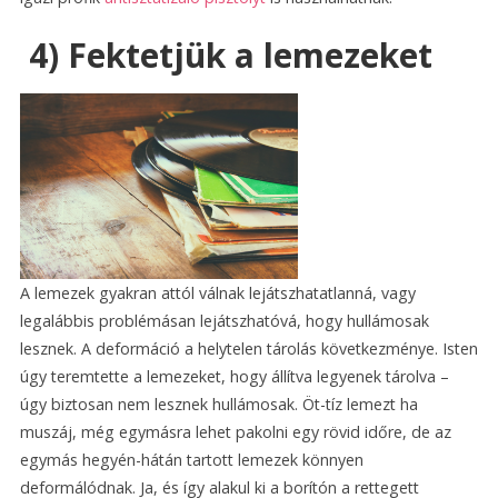
4) Fektetjük a lemezeket
A lemezek gyakran attól válnak lejátszhatatlanná, vagy
legalábbis problémásan lejátszhatóvá, hogy hullámosak
lesznek. A deformáció a helytelen tárolás következménye. Isten
úgy teremtette a lemezeket, hogy állítva legyenek tárolva –
úgy biztosan nem lesznek hullámosak. Öt-tíz lemezt ha
muszáj, még egymásra lehet pakolni egy rövid időre, de az
egymás hegyén-hátán tartott lemezek könnyen
deformálódnak. Ja, és így alakul ki a borítón a rettegett