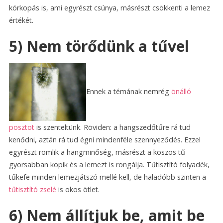
körkopás is, ami egyrészt csúnya, másrészt csökkenti a lemez
értékét.
5) Nem törődünk a tűvel
Ennek a témának nemrég
önálló
posztot
is szenteltünk. Röviden: a hangszedőtűre rá tud
kenődni, aztán rá tud égni mindenféle szennyeződés. Ezzel
egyrészt romlik a hangminőség, másrészt a koszos tű
gyorsabban kopik és a lemezt is rongálja. Tűtisztító folyadék,
tűkefe minden lemezjátszó mellé kell, de haladóbb szinten a
tűtisztító zselé
is okos ötlet.
6) Nem állítjuk be, amit be