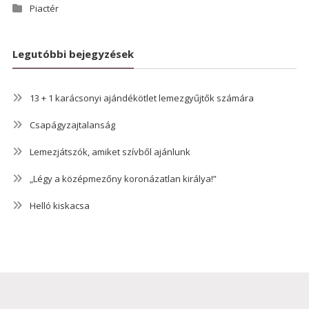
Piactér
Legutóbbi bejegyzések
13 + 1 karácsonyi ajándékötlet lemezgyűjtők számára
Csapágyzajtalanság
Lemezjátszók, amiket szívből ajánlunk
„Légy a középmezőny koronázatlan királya!”
Helló kiskacsa