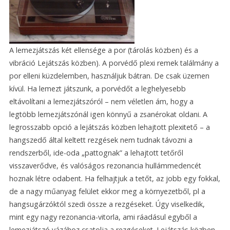
A lemezjátszás két ellensége a por (tárolás közben) és a
vibráció Lejátszás közben). A porvédő plexi remek találmány a
por elleni küzdelemben, használjuk bátran. De csak üzemen
kívül. Ha lemezt játszunk, a porvédőt a leghelyesebb
eltávolítani a lemezjátszóról – nem véletlen ám, hogy a
legtöbb lemezjátszónál igen könnyű a zsanérokat oldani. A
legrosszabb opció a lejátszás közben lehajtott plexitető – a
hangszedő által keltett rezgések nem tudnak távozni a
rendszerből, ide-oda „pattognak” a lehajtott tetőről
visszaverődve, és valóságos rezonancia hullámmedencét
hoznak létre odabent. Ha felhajtjuk a tetőt, az jobb egy fokkal,
de a nagy műanyag felület ekkor meg a környezetből, pl a
hangsugárzóktól szedi össze a rezgéseket. Úgy viselkedik,
mint egy nagy rezonancia-vitorla, ami ráadásul egyből a
lemezjátszó vázához csatolja a rezgéseket. Lejátszás közben