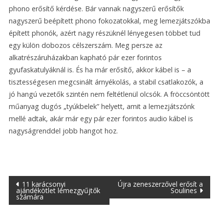
phono erősítő kérdése. Bár vannak nagyszerű erősítők
nagyszerű beépített phono fokozatokkal, meg lemezjátszókba
épített phonók, azért nagy részüknél lényegesen többet tud
egy külön dobozos célszerszám. Meg persze az
alkatrészáruházakban kapható pár ezer forintos
gyufaskatulyáknál is. És ha már erősítő, akkor kábel is – a
tisztességesen megcsinált árnyékolás, a stabil csatlakozók, a
jó hangú vezetők szintén nem feltétlenül olcsók. A fröccsöntött
műanyag dugós „tyúkbelek” helyett, amit a lemezjátszónk
mellé adtak, akár már egy pár ezer forintos audio kábel is
nagyságrenddel jobb hangot hoz.
Bejegyzés
11 karácsonyi
Újra zeneszerzővel erősít a
ajándékötlet lemezgyűjtők
Soulines
számára
navigáció