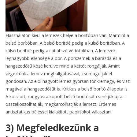
Használaton kívül a lemezek helye a borítóban van. Mármint a
belső borítóban. A belső borítóé pedig a külső borítóban. A
külső borítóé pedig az átlátszó védőtokban. A lemezek
legnagyobb ellensége a por. A porszemek a barázda és a
hangszedőtű közé kerülve mind a kettőt rongálják. Amint
végeztünk a lemez meghallgatásával, csomagoljuk el
gondosan. Az elöl hagyott lemez gyorsan tönkremegy, és viszi
magával a hangszedőtűt is. Kritikus a belső borító állapota is.
A koszlott, rongyosra kopott belső borítókat cseréljük újra –
összekoszolhatják, megkarcolhatják a lemezt. Érdemes
antisztatikus béléssel kialakított papírtokot választani.
3) Megfeledkezünk a