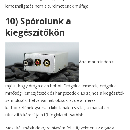
lemezhallgatás nem a türelmetlenek műfaja.
10) Spórolunk a
kiegészítőkön
Arra már mindenki
rájött, hogy drága ez a hobbi. Drágák a lemezek, drágák a
minőségi lemezjátszók és hangszedők. És sajnos a kiegészítők
sem olcsók. Illetve vannak olcsók is, de a filléres
karbonkefének gyorsan kihullanak a szálai, a márkátlan
tűtisztító károsítja a tű foglalatát, satöbbi.
Most két másik dologra hívnám fel a figyelmet: az egyik a