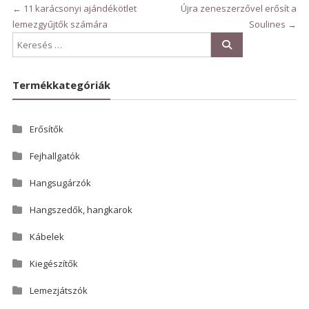
←
11 karácsonyi ajándékötlet
Újra zeneszerzővel erősít a
lemezgyűjtők számára
Soulines
→
Termékkategóriák
Erősítők
Fejhallgatók
Hangsugárzók
Hangszedők, hangkarok
Kábelek
Kiegészítők
Lemezjátszók