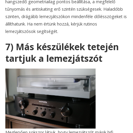
hangszedő geometriailag pontos beállítása, a megfelelő
tűnyomás és antiskating erő szintén szükségesek. Haladóbb
szinten, drágább lemezjátszókon mindenféle dőlésszögeket is
állíthatunk. Ha nem értünk hozzá, kérjük rutinos
lemezjátszósok segítségét.
7) Más készülékek tetején
tartjuk a lemezjátszót
Meglepően sokszor látjuk, hogy lemezjátszót másik hifi