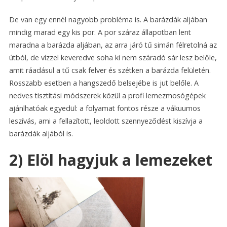
De van egy ennél nagyobb probléma is. A barázdák aljában
mindig marad egy kis por. A por száraz állapotban lent
maradna a barázda aljában, az arra járó tű simán félretolná az
útból, de vízzel keveredve soha ki nem száradó sár lesz belőle,
amit ráadásul a tű csak felver és szétken a barázda felületén.
Rosszabb esetben a hangszedő belsejébe is jut belőle. A
nedves tisztítási módszerek közül a profi lemezmosógépek
ajánlhatóak egyedül: a folyamat fontos része a vákuumos
leszívás, ami a fellazított, leoldott szennyeződést kiszívja a
barázdák aljából is.
2) Elöl hagyjuk a lemezeket