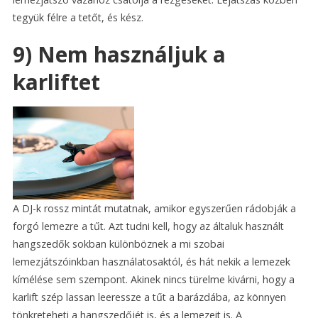
tegyük félre a tetőt, és kész.
9) Nem használjuk a
karliftet
A DJ-k rossz mintát mutatnak, amikor egyszerűen rádobják a
forgó lemezre a tűt. Azt tudni kell, hogy az általuk használt
hangszedők sokban különböznek a mi szobai
lemezjátszóinkban használatosaktól, és hát nekik a lemezek
kímélése sem szempont. Akinek nincs türelme kivárni, hogy a
karlift szép lassan leeressze a tűt a barázdába, az könnyen
tönkreteheti a hangszedőjét is, és a lemezeit is. A