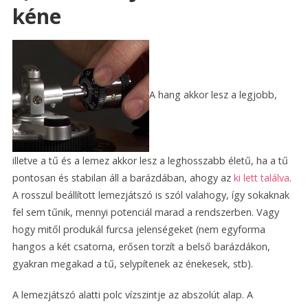
kéne
A hang akkor lesz a legjobb,
illetve a tű és a lemez akkor lesz a leghosszabb életű, ha a tű
pontosan és stabilan áll a barázdában, ahogy az
ki lett találva
.
A rosszul beállított lemezjátszó is szól valahogy, így sokaknak
fel sem tűnik, mennyi potenciál marad a rendszerben. Vagy
hogy mitől produkál furcsa jelenségeket (nem egyforma
hangos a két csatorna, erősen torzít a belső barázdákon,
gyakran megakad a tű, selypítenek az énekesek, stb).
A lemezjátszó alatti polc vízszintje az abszolút alap. A