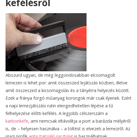
kefélésről
Abszurd ugyan, de még leggondosabban elcsomagolt
lemezen is lehet por: amit összeszed lejátszás közben, illetve
amit összeszed a kicsomagolás és a tányérra helyezés között.
Ezek a fránya forgó műanyag korongok már csak ilyenek. Ezért
a napi lemezjátszási rutin elengedhetetlen lépése a tű
felhelyezése előtti kefélés. A legjobb célszerszám a
karbonkefe
, ami nemcsak eltávolítja a port a barázda mélyéről
is, de – helyesen használva – a töltést is elvezeti a lemezről. Az
igazi profik
antisztatizáló pisztolyt
is használhatnak.