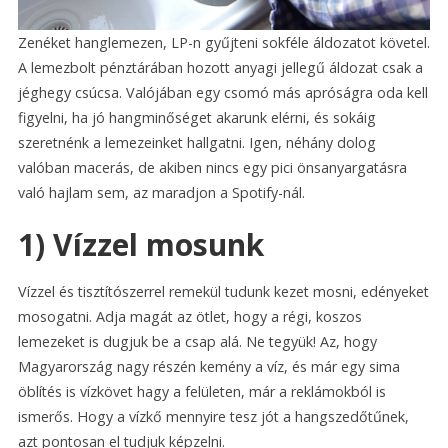
Zenéket hanglemezen, LP-n gyűjteni sokféle áldozatot követel.
A lemezbolt pénztárában hozott anyagi jellegű áldozat csak a
jéghegy csúcsa. Valójában egy csomó más apróságra oda kell
figyelni, ha jó hangminőséget akarunk elérni, és sokáig
szeretnénk a lemezeinket hallgatni. Igen, néhány dolog
valóban macerás, de akiben nincs egy pici önsanyargatásra
való hajlam sem, az maradjon a Spotify-nál.
1) Vízzel mosunk
Vízzel és tisztítószerrel remekül tudunk kezet mosni, edényeket
mosogatni. Adja magát az ötlet, hogy a régi, koszos
lemezeket is dugjuk be a csap alá. Ne tegyük! Az, hogy
Magyarország nagy részén kemény a víz, és már egy sima
öblítés is vízkövet hagy a felületen, már a reklámokból is
ismerős. Hogy a vízkő mennyire tesz jót a hangszedőtűnek,
azt pontosan el tudjuk képzelni.