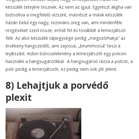
készülék tetejére tesznek. Az nem az igazi. Egyrészt aligha van
biztosítva a megfelelő vízszint, másrészt a másik készülék
házán belül egy nagy, rezonáns üreg van, ami mindenféle
rezgéseket szed össze, erősít fel és továbbít a lemezjátszó
felé. Az alsó készülék tápegysége pedig „megszórhatja” az
érzékeny hangszedőt, ami zajossá, „brummossá” teszi a
lejátszást. Külön bűncselekmény a lemezjátszót egy polcon
használni a hangsugárzókkal. A hangsugárzó rázza a polcot, a
polc pedig a lemezjátszót, ez pedig nem sok jót jelent.
8) Lehajtjuk a porvédő
plexit