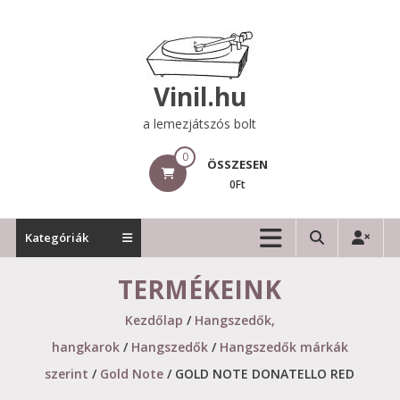
Skip
to
content
Vinil.hu
a lemezjátszós bolt
0
ÖSSZESEN
0Ft
Kategóriák
TERMÉKEINK
Kezdőlap
/
Hangszedők,
hangkarok
/
Hangszedők
/
Hangszedők márkák
szerint
/
Gold Note
/ GOLD NOTE DONATELLO RED