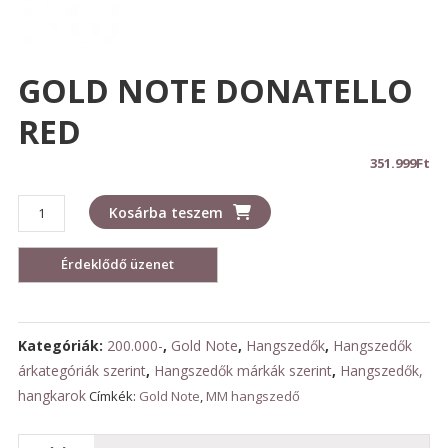
GOLD NOTE DONATELLO
RED
351.999
Ft
GOLD
Kosárba teszem
NOTE
DONATELLO
RED
mennyiség
Kategóriák:
200.000-
,
Gold Note
,
Hangszedők
,
Hangszedők
árkategóriák szerint
,
Hangszedők márkák szerint
,
Hangszedők,
hangkarok
Címkék:
Gold Note
,
MM hangszedő