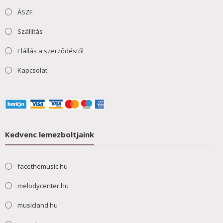
ÁSZF
Szállítás
Elállás a szerződéstől
Kapcsolat
Kedvenc lemezboltjaink
facethemusic.hu
melodycenter.hu
musicland.hu